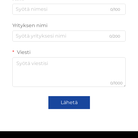
0/100
Yrityksen nimi
0/200
Viesti
0/1000
Lähetä