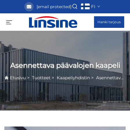
FI
[email protected]
Hanki tarjous
Asennettava päävalojen kaapeli
Etusivu
>
Tuotteet
>
Kaapeliyhdistin
>
Asennettava päävalojen kaapeli