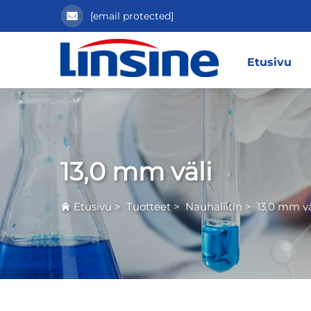
[email protected]
Etusivu
13,0 mm väli
Etusivu
>
Tuotteet
>
Nauhaliitin
>
13,0 mm vä