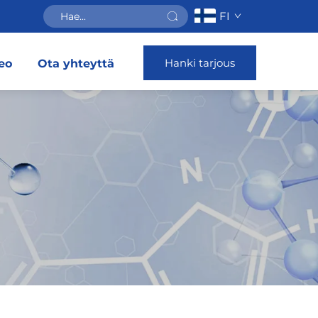
FI
Hanki tarjous
eo
Ota yhteyttä