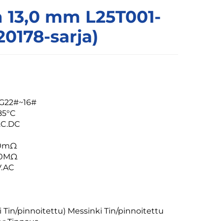
n 13,0 mm L25T001-
20178-sarja)
WG22#~16#
85°C
A.C.DC
C
≤20mΩ
000MΩ
V.AC
i Tin/pinnoitettu) Messinki Tin/pinnoitettu