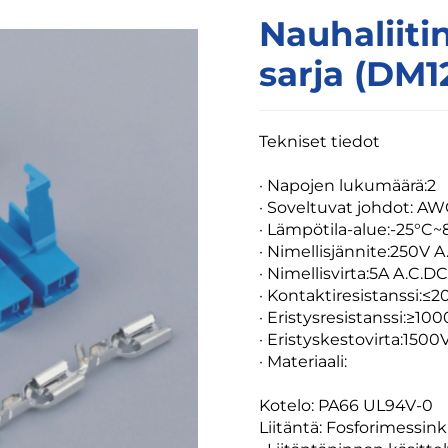
Nauhaliiti
sarja (DM1
Tekniset tiedot
·
Napojen lukumäärä:2
· Soveltuvat johdot: A
· Lämpötila-alue:-25°C~
· Nimellisjännite:250V 
· Nimellisvirta:5A A.C.D
· Kontaktiresistanssi:
· Eristysresistanssi:≥1
· Eristyskestovirta:1500
· Materiaali:
Kotelo: PA66 UL94V-0
Liitäntä: Fosforimessink