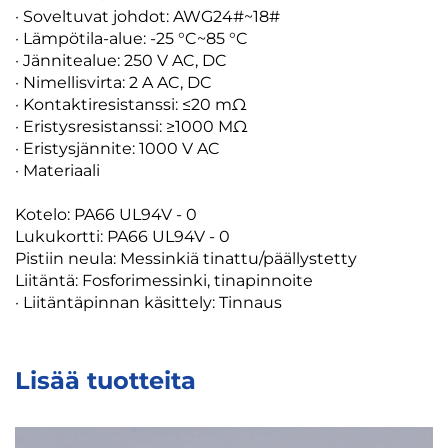
· Soveltuvat johdot: AWG24#~18#
· Lämpötila-alue: -25 °C~85 °C
· Jännitealue: 250 V AC, DC
· Nimellisvirta: 2 A AC, DC
· Kontaktiresistanssi: ≤20 mΩ
· Eristysresistanssi: ≥1000 MΩ
· Eristysjännite: 1000 V AC
· Materiaali
Kotelo: PA66 UL94V - 0
Lukukortti: PA66 UL94V - 0
Pistiin neula: Messinkiä tinattu/päällystetty
Liitäntä: Fosforimessinki, tinapinnoite
· Liitäntäpinnan käsittely: Tinnaus
Lisää tuotteita