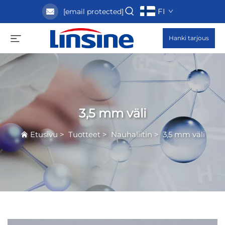
FI
[email protected]
Hanki tarjous
3,5 mm väli
Etusivu
>
Tuotteet
>
Nauhaliitin
>
3,5 mm väli