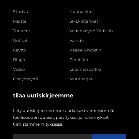
Etusivu
Nauhaliitin
Meistä
SMD-liitännät
Tuotteet
Vedenkäyttö Yhdistin
Uutiset
Vaihde
Käyttö
Kaapeliyhdistin
Blogit
Pinniliitin
Video
Liitännäspalkki
Ota yhteyttä
Muut sarjat
tilaa uutiskirjeemme
Liity uutiskirjeeseemme saadaksesi viimeisimmät
teollisuuden uutiset, päivitykset ja näkemykset
tiimistämme Yrityksessä.