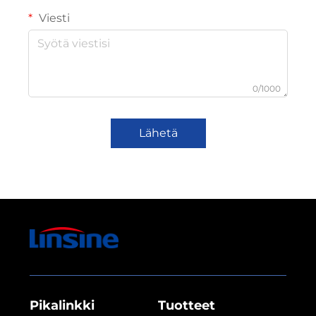
Viesti
0/1000
Lähetä
Pikalinkki
Tuotteet