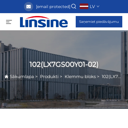
LV
[email protected]
Saņemiet piedāvājumu
102(LX7GS00Y01-02)
Sākumlapa
>
Produkti
>
Klemmu bloks
>
102(LX7GS00Y01-02)