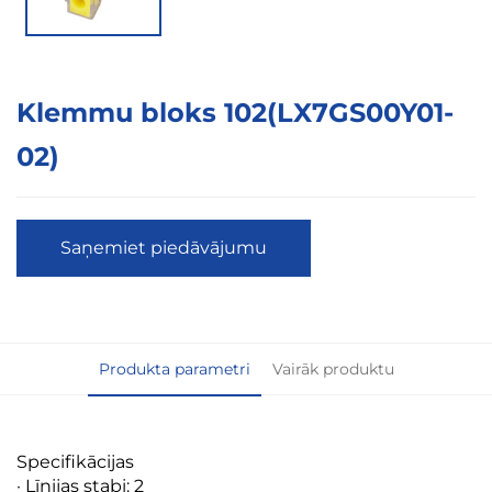
Klemmu bloks 102(LX7GS00Y01-
02)
Saņemiet piedāvājumu
Produkta parametri
Vairāk produktu
Specifikācijas
· Līnijas stabi: 2