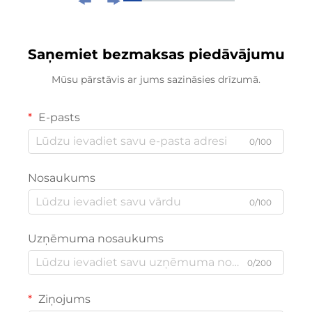
Saņemiet bezmaksas piedāvājumu
Mūsu pārstāvis ar jums sazināsies drīzumā.
E-pasts
0/100
Nosaukums
0/100
Uzņēmuma nosaukums
0/200
Ziņojums