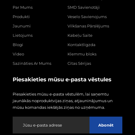
Par Mums
SMD Savienotāji
Produkti
Veselo Savienojums
Jaunumi
Vilkšanas Pārslējums
Lietojums
Kabeļu Saite
Blogi
Kontaktligzda
Video
Klemmu bloks
Sazināties Ar Mums
Citas Sērijas
Piesakieties mūsu e-pasta vēstules
Piesakieties mūsu e-pasta vēstulēm, lai saņemtu
jaunākās noproduktvijas ziņas, atjauninājumus un
mūsu komandas iekšējās ziņas no uzņēmuma.
Abonēt