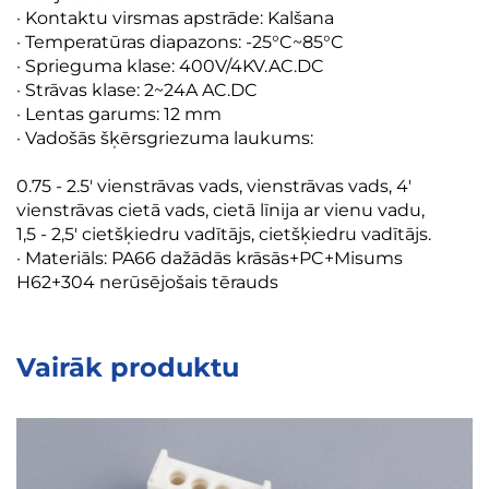
· Kontaktu virsmas apstrāde: Kalšana
· Temperatūras diapazons: -25°C~85°C
· Sprieguma klase: 400V/4KV.AC.DC
· Strāvas klase: 2~24A AC.DC
· Lentas garums: 12 mm
· Vadošās šķērsgriezuma laukums:
0.75 - 2.5' vienstrāvas vads, vienstrāvas vads, 4'
vienstrāvas cietā vads, cietā līnija ar vienu vadu,
1,5 - 2,5' cietšķiedru vadītājs, cietšķiedru vadītājs.
· Materiāls: PA66 dažādās krāsās+PC+Misums
H62+304 nerūsējošais tērauds
Vairāk produktu