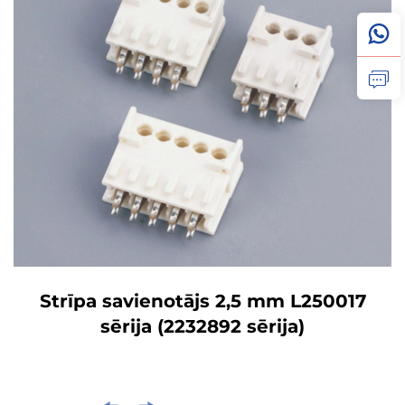
Strīpa savienotājs 2,5 mm L250017
sērija (2232892 sērija)