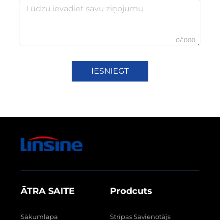
0/1000
IESNIEGT
ĀTRA SAITE
Prodcuts
Sākumlapa
Strīpas Savienotājs