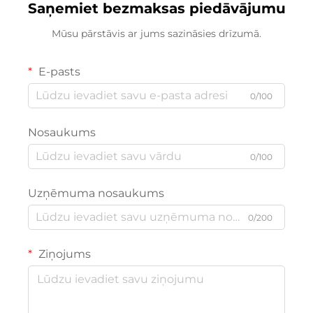
Saņemiet bezmaksas piedāvājumu
Mūsu pārstāvis ar jums sazināsies drīzumā.
E-pasts
0/100
Nosaukums
0/100
Uzņēmuma nosaukums
0/200
Ziņojums