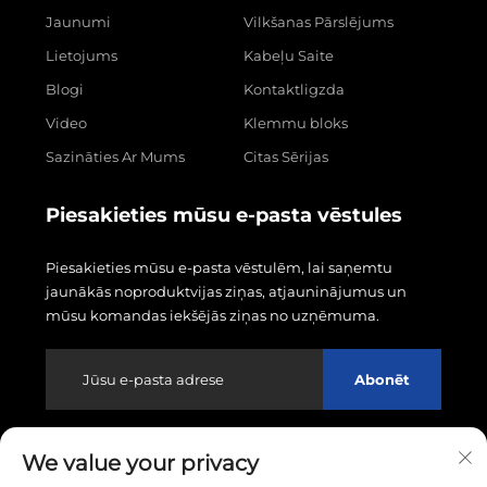
Jaunumi
Vilkšanas Pārslējums
Lietojums
Kabeļu Saite
Blogi
Kontaktligzda
Video
Klemmu bloks
Sazināties Ar Mums
Citas Sērijas
Piesakieties mūsu e-pasta vēstules
Piesakieties mūsu e-pasta vēstulēm, lai saņemtu
jaunākās noproduktvijas ziņas, atjauninājumus un
mūsu komandas iekšējās ziņas no uzņēmuma.
Abonēt
We value your privacy
Autortiesības © 2026 Wenzhou Linxin Electronics Co.,