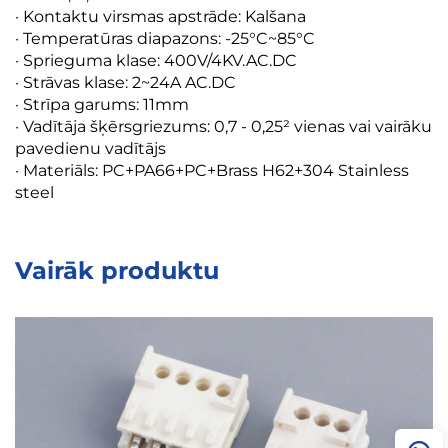
· Kontaktu virsmas apstrāde: Kalšana
· Temperatūras diapazons: -25°C~85°C
· Sprieguma klase: 400V/4KV.AC.DC
· Strāvas klase: 2~24A AC.DC
· Strīpa garums: 11mm
· Vadītāja šķērsgriezums: 0,7 - 0,25² vienas vai vairāku
pavedienu vadītājs
· Materiāls: PC+PA66+PC+Brass H62+304 Stainless
steel
Vairāk produktu