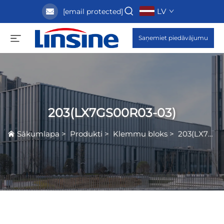
LV
[email protected]
Saņemiet piedāvājumu
203(LX7GS00R03-03)
Sākumlapa
>
Produkti
>
Klemmu bloks
>
203(LX7GS00R03-03)