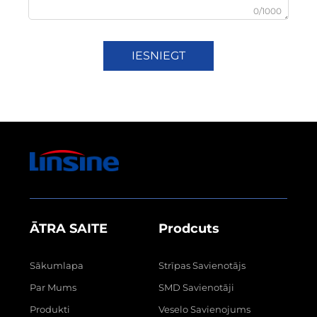
0/1000
IESNIEGT
ĀTRA SAITE
Prodcuts
Sākumlapa
Strīpas Savienotājs
Par Mums
SMD Savienotāji
Produkti
Veselo Savienojums