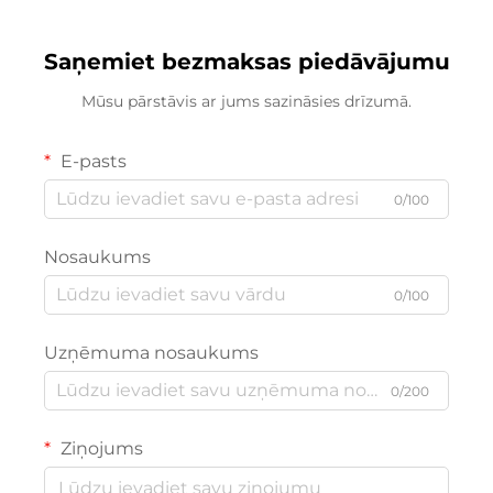
Saņemiet bezmaksas piedāvājumu
Mūsu pārstāvis ar jums sazināsies drīzumā.
E-pasts
0/100
Nosaukums
0/100
Uzņēmuma nosaukums
0/200
Ziņojums