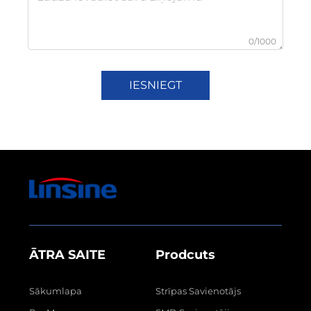
0/1000
IESNIEGT
ĀTRA SAITE
Prodcuts
Sākumlapa
Strīpas Savienotājs