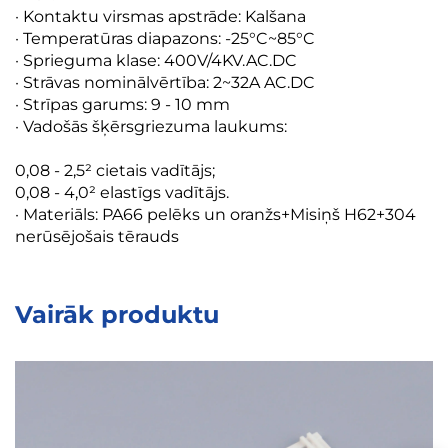
· Kontaktu virsmas apstrāde: Kalšana
· Temperatūras diapazons: -25°C~85°C
· Sprieguma klase: 400V/4KV.AC.DC
· Strāvas nominālvērtība: 2~32A AC.DC
· Strīpas garums: 9 - 10 mm
· Vadošās šķērsgriezuma laukums:
0,08 - 2,5² cietais vadītājs;
0,08 - 4,0² elastīgs vadītājs.
· Materiāls: PA66 pelēks un oranžs+Misiņš H62+304
nerūsējošais tērauds
Vairāk produktu