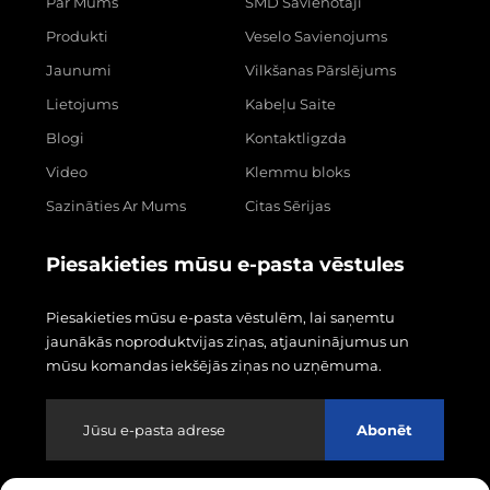
Par Mums
SMD Savienotāji
Produkti
Veselo Savienojums
Jaunumi
Vilkšanas Pārslējums
Lietojums
Kabeļu Saite
Blogi
Kontaktligzda
Video
Klemmu bloks
Sazināties Ar Mums
Citas Sērijas
Piesakieties mūsu e-pasta vēstules
Piesakieties mūsu e-pasta vēstulēm, lai saņemtu
jaunākās noproduktvijas ziņas, atjauninājumus un
mūsu komandas iekšējās ziņas no uzņēmuma.
Abonēt