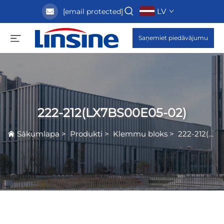
LV
[email protected]
Saņemiet piedāvājumu
222-212(LX7BS00E05-02)
Sākumlapa
>
Produkti
>
Klemmu bloks
>
222-212(LX7BS00E05-02)