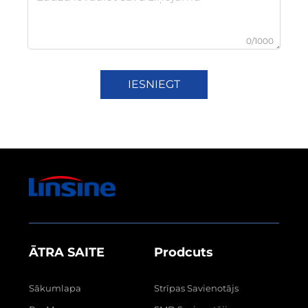
0/1000
IESNIEGT
ĀTRA SAITE
Prodcuts
Sākumlapa
Strīpas Savienotājs