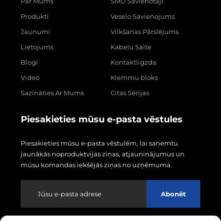
Par Mums
SMD Savienotāji
Produkti
Veselo Savienojums
Jaunumi
Vilkšanas Pārslējums
Lietojums
Kabeļu Saite
Blogi
Kontaktligzda
Video
Klemmu bloks
Sazināties Ar Mums
Citas Sērijas
Piesakieties mūsu e-pasta vēstules
Piesakieties mūsu e-pasta vēstulēm, lai saņemtu
jaunākās noproduktvijas ziņas, atjauninājumus un
mūsu komandas iekšējās ziņas no uzņēmuma.
Abonēt