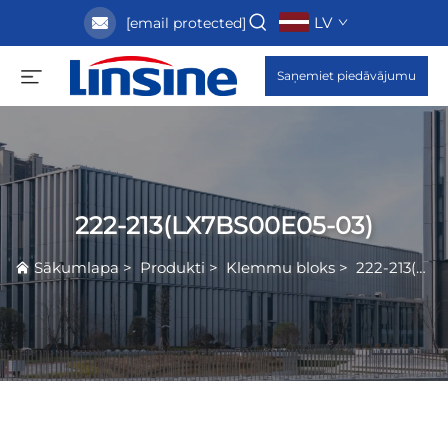
LV
[email protected]
Saņemiet piedāvājumu
222-213(LX7BS00E05-03)
Sākumlapa
>
Produkti
>
Klemmu bloks
>
222-213(LX7BS00E05-03)