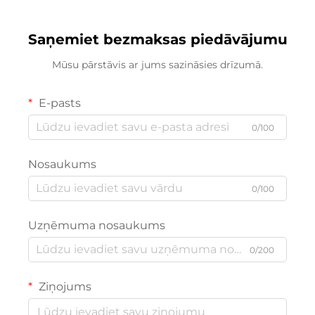
Saņemiet bezmaksas piedāvājumu
Mūsu pārstāvis ar jums sazināsies drīzumā.
E-pasts
0/100
Nosaukums
0/100
Uzņēmuma nosaukums
0/200
Ziņojums