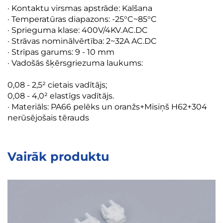
· Kontaktu virsmas apstrāde: Kalšana
· Temperatūras diapazons: -25°C~85°C
· Sprieguma klase: 400V/4KV.AC.DC
· Strāvas nominālvērtība: 2~32A AC.DC
· Strīpas garums: 9 - 10 mm
· Vadošās šķērsgriezuma laukums:
0,08 - 2,5² cietais vadītājs;
0,08 - 4,0² elastīgs vadītājs.
· Materiāls: PA66 pelēks un oranžs+Misiņš H62+304
nerūsējošais tērauds
Vairāk produktu