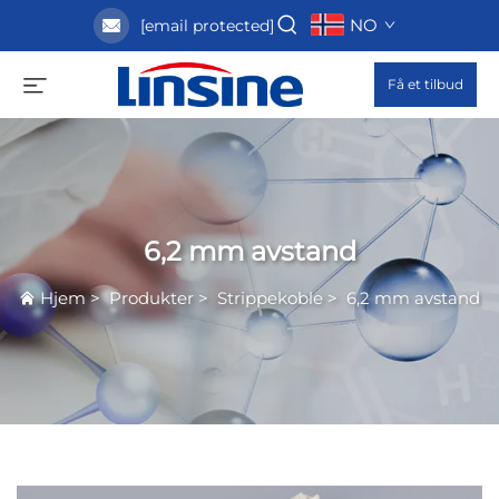
NO
[email protected]
Få et tilbud
6,2 mm avstand
Hjem
>
Produkter
>
Strippekoble
>
6,2 mm avstand