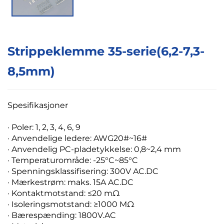
Strippeklemme 35-serie(6,2-7,3-
8,5mm)
Spesifikasjoner
·
Poler: 1, 2, 3, 4, 6, 9
· Anvendelige ledere: AWG20#~16#
· Anvendelig PC-pladetykkelse: 0,8~2,4 mm
· Temperaturområde: -25°C~85°C
· Spenningsklassifisering: 300V AC.DC
· Mærkestrøm: maks. 15A AC.DC
· Kontaktmotstand: ≤20 mΩ
· Isoleringsmotstand: ≥1000 MΩ
· Bærespænding: 1800V.AC