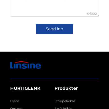
0/1000
Send inn
HURTIGLENK
Produkter
Hjem
Strippekoble
Om oss
SMD-koble