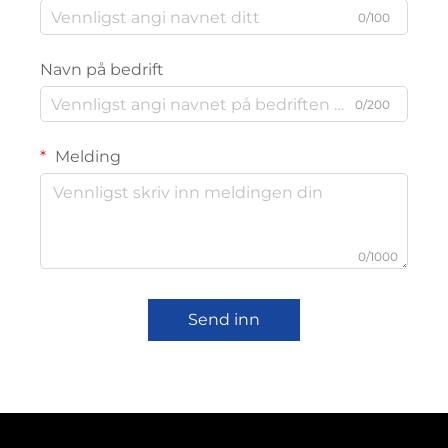
0/100
Navn på bedrift
0/200
Melding
0/1000
Send inn