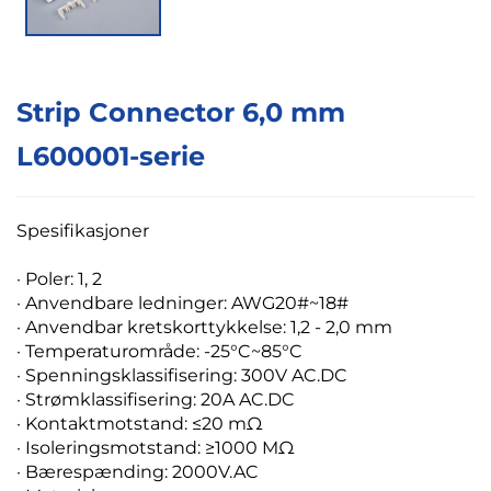
Strip Connector 6,0 mm
L600001-serie
Spesifikasjoner
·
Poler: 1, 2
· Anvendbare ledninger: AWG20#~18#
· Anvendbar kretskorttykkelse: 1,2 - 2,0 mm
· Temperaturområde: -25°C~85°C
· Spenningsklassifisering: 300V AC.DC
· Strømklassifisering: 20A AC.DC
· Kontaktmotstand: ≤20 mΩ
· Isoleringsmotstand: ≥1000 MΩ
· Bærespænding: 2000V.AC