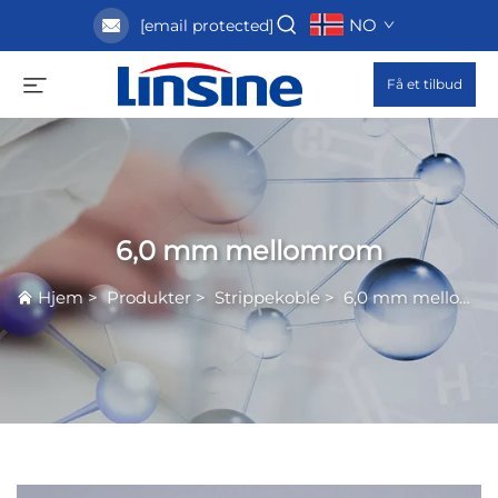
NO
[email protected]
Få et tilbud
6,0 mm mellomrom
Hjem
>
Produkter
>
Strippekoble
>
6,0 mm mellomrom