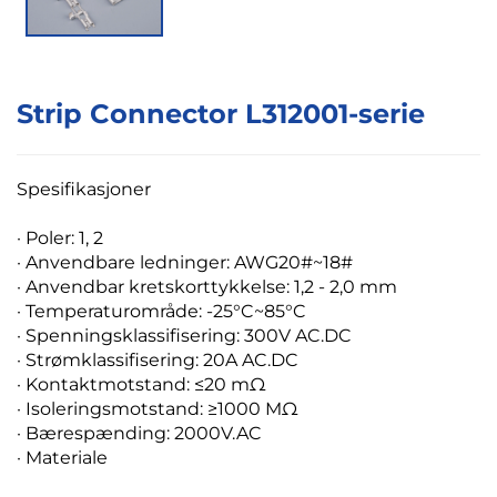
Strip Connector L312001-serie
Spesifikasjoner
·
Poler: 1, 2
· Anvendbare ledninger: AWG20#~18#
· Anvendbar kretskorttykkelse: 1,2 - 2,0 mm
· Temperaturområde: -25°C~85°C
· Spenningsklassifisering: 300V AC.DC
· Strømklassifisering: 20A AC.DC
· Kontaktmotstand: ≤20 mΩ
· Isoleringsmotstand: ≥1000 MΩ
· Bærespænding: 2000V.AC
· Materiale