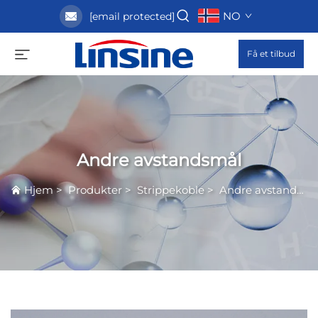
NO
[email protected]
Få et tilbud
Andre avstandsmål
Hjem
>
Produkter
>
Strippekoble
>
Andre avstandsmål