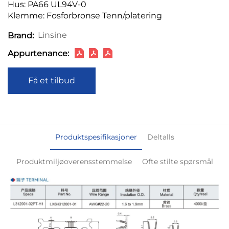
Hus: PA66 UL94V-0
Klemme: Fosforbronse Tenn/platering
Linsine
Brand:
Appurtenance:
Få et tilbud
Produktspesifikasjoner
Deltalls
Produktmiljøoverensstemmelse
Ofte stilte spørsmål
Flere produkter