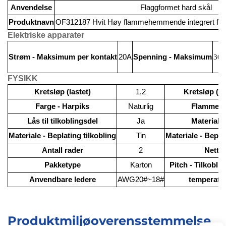
Anvendelse
Flaggformet hard skål
Produktnavn
OF312187 Hvit Høy flammehemmende integrert flag
Elektriske apparater
Strøm - Maksimum per kontakt
20A
Spenning - Maksimum
30
FYSIKK
Kretsløp (lastet)
1,2
Kretsløp (
Farge - Harpiks
Naturlig
Flammere
Lås til tilkoblingsdel
Ja
Materiale 
Materiale - Beplating tilkobling
Tin
Materiale - Bepla
Antall rader
2
Netto
Pakketype
Karton
Pitch - Tilkobli
Anvendbare ledere
AWG20#~18#
temperatu
Produktmiljøoverensstemmelse