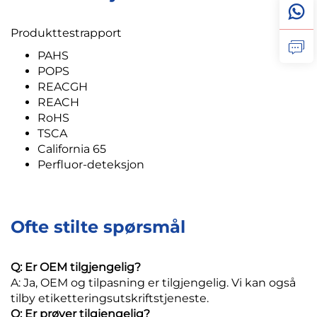
Produkttestrapport
PAHS
POPS
REACGH
REACH
RoHS
TSCA
California 65
Perfluor-deteksjon
Ofte stilte spørsmål
Q: Er OEM tilgjengelig?
A: Ja, OEM og tilpasning er tilgjengelig. Vi kan også
tilby etiketteringsutskriftstjeneste.
Q: Er prøver tilgjengelig?