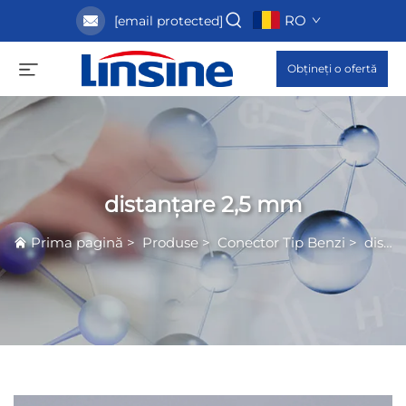
RO
[email protected]
Obțineți o ofertă
distanțare 2,5 mm
Prima pagină
>
Produse
>
Conector Tip Benzi
>
distanțare 2,5 mm