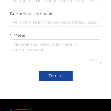
0/100
Denumirea companiei
0/200
Mesaj
0/1000
Trimite