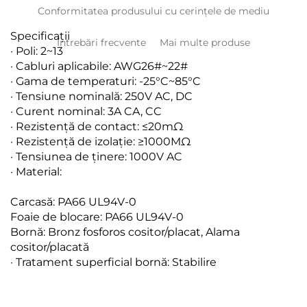
Conformitatea produsului cu cerințele de mediu
Specificații
Întrebări frecvente
Mai multe produse
· Poli: 2~13
· Cabluri aplicabile: AWG26#~22#
· Gama de temperaturi: -25°C~85°C
· Tensiune nominală: 250V AC, DC
· Curent nominal: 3A CA, CC
· Rezistență de contact: ≤20mΩ
· Rezistență de izolație: ≥1000MΩ
· Tensiunea de ținere: 1000V AC
· Material:
Carcasă: PA66 UL94V-0
Foaie de blocare: PA66 UL94V-0
Bornă: Bronz fosforos cositor/placat, Alama
cositor/placată
· Tratament superficial bornă: Stabilire