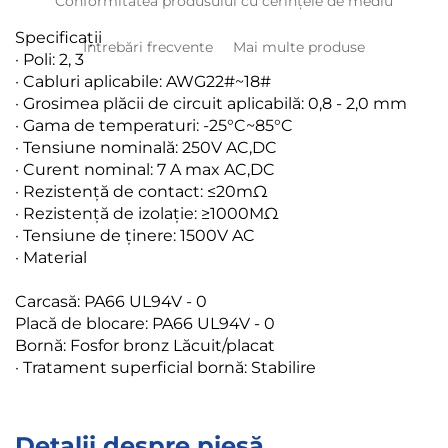
Conformitatea produsului cu cerințele de mediu
Specificații
Întrebări frecvente
Mai multe produse
· Poli: 2, 3
· Cabluri aplicabile: AWG22#~18#
· Grosimea plăcii de circuit aplicabilă: 0,8 - 2,0 mm
· Gama de temperaturi: -25°C~85°C
· Tensiune nominală: 250V AC,DC
· Curent nominal: 7 A max AC,DC
· Rezistență de contact: ≤20mΩ
· Rezistență de izolație: ≥1000MΩ
· Tensiune de ținere: 1500V AC
· Material
Carcasă: PA66 UL94V - 0
Placă de blocare: PA66 UL94V - 0
Bornă: Fosfor bronz Lăcuit/placat
· Tratament superficial bornă: Stabilire
Detalii despre piesă