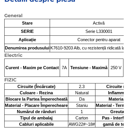
General
Stare
Activă
SERIE
Serie L330001
Aplicație
Conector pentru aparat
Denumirea produsului
K7610-9203 Alb, cu rezistență ridicată la f
Electric
Curent - Maxim pe Contact
7A
Tensiune - Maximă
250 V
FIZIC
Circuite (Încărcate)
2.3
Circuite (
Culoare - Rezina
Natural
Inflammabi
Blocare la Partea Împerecheată
Da
Material -
Material - Placare Împerecheare
Staniu
Material - Termi
Numărul de rânduri
1
Greutate
Tipul de ambalaj
Carton
Pas - Interfa
Cabluri aplicabile
AWG22#~18#
gamă de tem