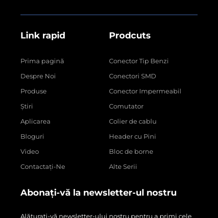
Link rapid
Prodcuts
Prima pagină
Conector Tip Benzi
Despre Noi
Conectori SMD
Produse
Conector Impermeabil
Știri
Comutator
Aplicarea
Colier de cablu
Bloguri
Header cu Pini
Video
Bloc de borne
Contactați-Ne
Alte Serii
Abonați-vă la newsletter-ul nostru
Alăturați-vă newsletter-ului nostru pentru a primi cele