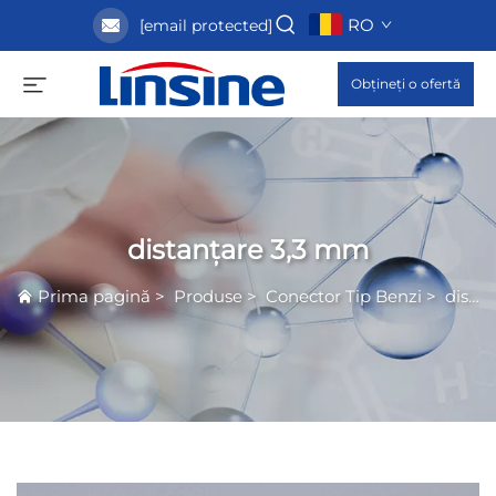
RO
[email protected]
Obțineți o ofertă
distanțare 3,3 mm
Prima pagină
>
Produse
>
Conector Tip Benzi
>
distanțare 3,3 mm