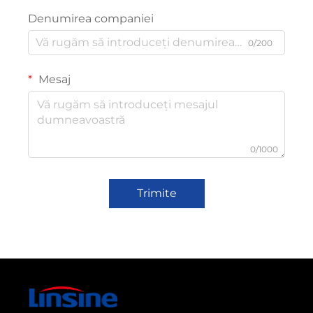
Denumirea companiei
0/200
Mesaj
0/1000
Trimite