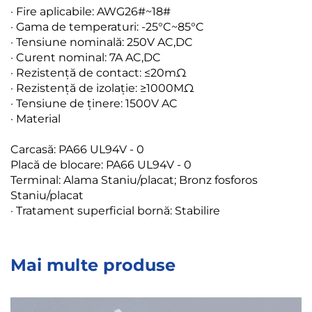
· Fire aplicabile: AWG26#~18#
· Gama de temperaturi: -25°C~85°C
· Tensiune nominală: 250V AC,DC
· Curent nominal: 7A AC,DC
· Rezistență de contact: ≤20mΩ
· Rezistență de izolație: ≥1000MΩ
· Tensiune de ținere: 1500V AC
· Material
Carcasă: PA66 UL94V - 0
Placă de blocare: PA66 UL94V - 0
Terminal: Alama Staniu/placat; Bronz fosforos
Staniu/placat
· Tratament superficial bornă: Stabilire
Mai multe produse