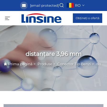
RO
[email protected]
Obțineți o ofertă
distanțare 3,96 mm
Prima pagină
>
Produse
>
Conector Tip Benzi
>
distanțare 3,96 mm