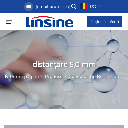
RO
[email protected]
Obțineți o ofertă
distanțare 5,0 mm
Prima pagină
>
Produse
>
Conector Tip Benzi
>
distanțare 5,0 mm