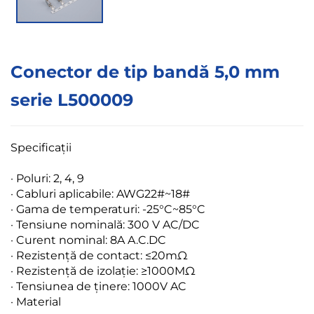
Conector de tip bandă 5,0 mm
serie L500009
Specificații
·
Poluri: 2, 4, 9
· Cabluri aplicabile: AWG22#~18#
· Gama de temperaturi: -25°C~85°C
· Tensiune nominală: 300 V AC/DC
· Curent nominal: 8A A.C.DC
· Rezistență de contact: ≤20mΩ
· Rezistență de izolație: ≥1000MΩ
· Tensiunea de ținere: 1000V AC
· Material