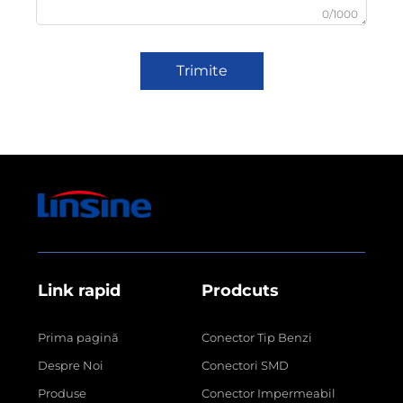
0/1000
Trimite
Link rapid
Prodcuts
Prima pagină
Conector Tip Benzi
Despre Noi
Conectori SMD
Produse
Conector Impermeabil