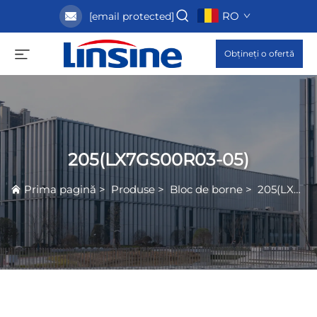
RO
[email protected]
Obțineți o ofertă
205(LX7GS00R03-05)
Prima pagină
>
Produse
>
Bloc de borne
>
205(LX7GS00R03-05)