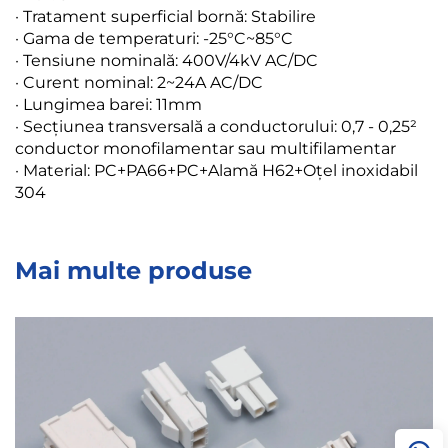
· Tratament superficial bornă: Stabilire
· Gama de temperaturi: -25°C~85°C
· Tensiune nominală: 400V/4kV AC/DC
· Curent nominal: 2~24A AC/DC
· Lungimea barei: 11mm
· Secțiunea transversală a conductorului: 0,7 - 0,25²
conductor monofilamentar sau multifilamentar
· Material: PC+PA66+PC+Alamă H62+Oțel inoxidabil
304
Mai multe produse