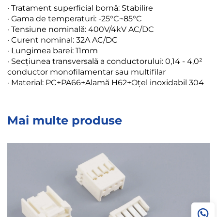
· Tratament superficial bornă: Stabilire
· Gama de temperaturi: -25°C~85°C
· Tensiune nominală: 400V/4kV AC/DC
· Curent nominal: 32A AC/DC
· Lungimea barei: 11mm
· Secțiunea transversală a conductorului: 0,14 - 4,0²
conductor monofilamentar sau multifilar
· Material: PC+PA66+Alamă H62+Oțel inoxidabil 304
Mai multe produse