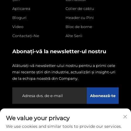
Aplicarea
Colier de cablu
Bloguri
Header cu Pini
Video
Bloc de borne
Contactați-Ne
Alte Serii
Abonați-vă la newsletter-ul nostru
Alăturați-vă newsletter-ului nostru pentru a primi cele
mai recente știri din industrie, actualizări și insight-uri
de la echipa noastră din Company.
Abonează-te
We value your privacy
Copyright © 2026 Wenzhou Linxin Electronics Co., LTD.
Toate drepturile rezervate.
Politica de
We use cookies and similar tools to provide our services.