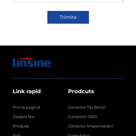
Trimite
Link rapid
Prodcuts
Prima pagină
Conector Tip Benzi
Despre Noi
Conectori SMD
Produse
Conector Impermeabil
Știri
Comutator