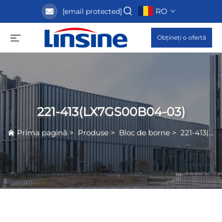
RO
[email protected]
Obțineți o ofertă
221-413(LX7GS00B04-03)
Prima pagină
>
Produse
>
Bloc de borne
>
221-413(LX7GS00B04-03)