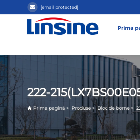
[email protected]
Prima p
222-215(LX7BS00E05
Prima pagină
>
Produse
>
Bloc de borne
>
2