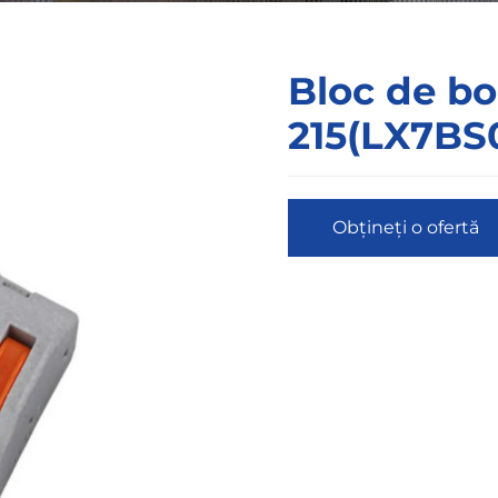
Bloc de bo
215(LX7BS
Obțineți o ofertă