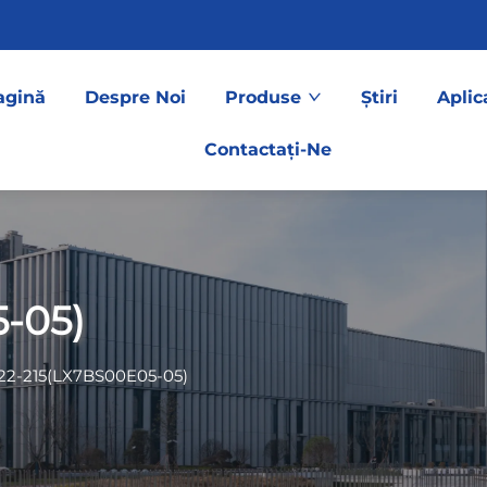
agină
Despre Noi
Produse
Știri
Aplic
Contactați-Ne
-05)
22-215(LX7BS00E05-05)