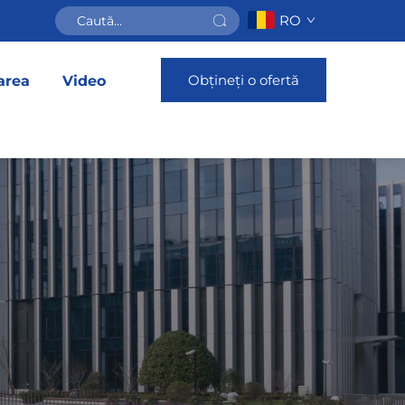
RO
Obțineți o ofertă
area
Video