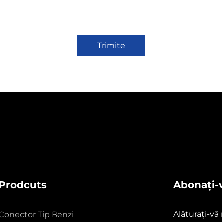
Trimite
Prodcuts
Abonați-v
Alăturați-vă
Conector Tip Benzi