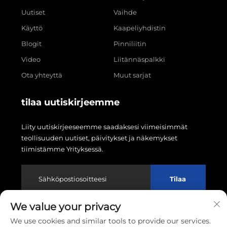
Uutiset
Vaihde
Käyttö
Kaapeliyhdistin
Blogit
Pinniliitin
Video
Liitännäspalkki
Ota yhteyttä
Muut sarjat
tilaa uutiskirjeemme
Liity uutiskirjeeseemme saadaksesi viimeisimmät
teollisuuden uutiset, päivitykset ja näkemykset
tiimistämme Yrityksessä.
Tilaa
We value your privacy
Tekijänoikeus © 2026 Wenzhou Linxin Electronics Co.,
We use cookies and similar tools to provide our services.