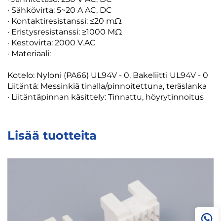
· Sähkövirta: 5~20 A AC, DC
· Kontaktiresistanssi: ≤20 mΩ
· Eristysresistanssi: ≥1000 MΩ
· Kestovirta: 2000 V.AC
· Materiaali:
Kotelo: Nyloni (PA66) UL94V - 0, Bakeliitti UL94V - 0
Liitäntä: Messinkiä tinalla/pinnoitettuna, teräslanka
· Liitäntäpinnan käsittely: Tinnattu, höyrytinnoitus
Lisää tuotteita