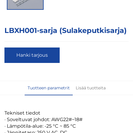
LBXH001-sarja (Sulakeputkisarja)
Hanki tarjous
Tuotteen parametrit
Lisää tuotteita
Tekniset tiedot
· Soveltuvat johdot: AWG22#~18#
· Lämpötila-alue: -25 °C ~ 85 °C
· Jännitetaso: 250 V AC, DC