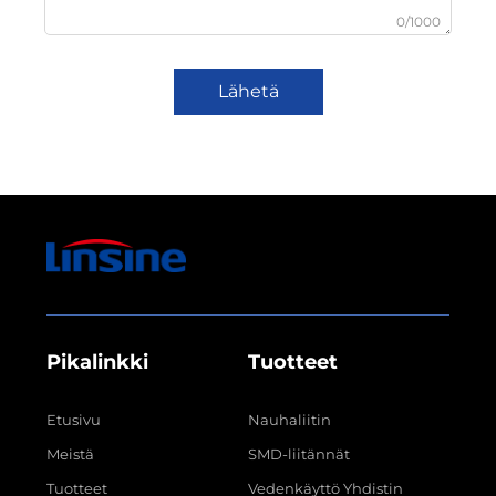
0/1000
Lähetä
Pikalinkki
Tuotteet
Etusivu
Nauhaliitin
Meistä
SMD-liitännät
Tuotteet
Vedenkäyttö Yhdistin