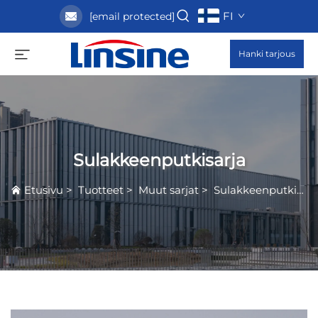
FI
[email protected]
Hanki tarjous
Sulakkeenputkisarja
Etusivu
>
Tuotteet
>
Muut sarjat
>
Sulakkeenputkisarja