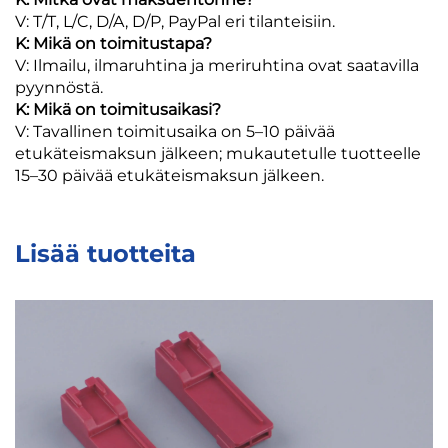
V: T/T, L/C, D/A, D/P, PayPal eri tilanteisiin.
K: Mikä on toimitustapa?
V: Ilmailu, ilmaruhtina ja meriruhtina ovat saatavilla
pyynnöstä.
K: Mikä on toimitusaikasi?
V: Tavallinen toimitusaika on 5–10 päivää
etukäteismaksun jälkeen; mukautetulle tuotteelle
15–30 päivää etukäteismaksun jälkeen.
Lisää tuotteita