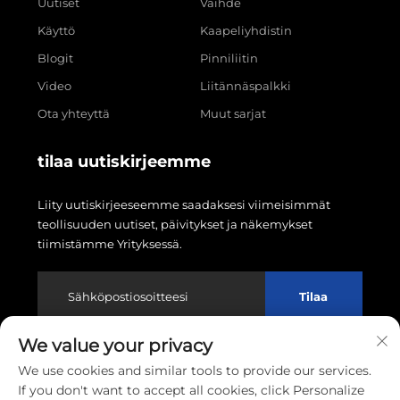
Uutiset
Vaihde
Käyttö
Kaapeliyhdistin
Blogit
Pinniliitin
Video
Liitännäspalkki
Ota yhteyttä
Muut sarjat
tilaa uutiskirjeemme
Liity uutiskirjeeseemme saadaksesi viimeisimmät
teollisuuden uutiset, päivitykset ja näkemykset
tiimistämme Yrityksessä.
Tilaa
We value your privacy
Tekijänoikeus © 2026 Wenzhou Linxin Electronics Co.,
We use cookies and similar tools to provide our services.
LTD. Kaikki oikeudet pidätetään.
Tietosuojakäytäntö
If you don't want to accept all cookies, click Personalize