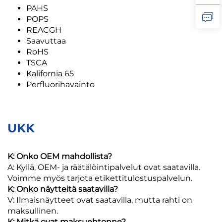
PAHS
POPS
REACGH
Saavuttaa
RoHS
TSCA
Kalifornia 65
Perfluorihavainto
UKK
K: Onko OEM mahdollista?
A: Kyllä, OEM- ja räätälöintipalvelut ovat saatavilla.
Voimme myös tarjota etikettitulostuspalvelun.
K: Onko näytteitä saatavilla?
V: Ilmaisnäytteet ovat saatavilla, mutta rahti on
maksullinen.
K: Mitkä ovat maksuehtonne?