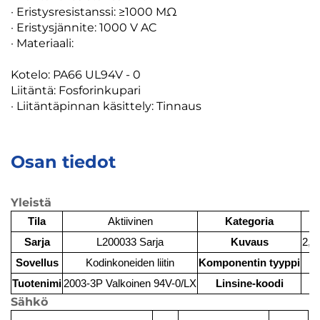
· Eristysresistanssi: ≥1000 MΩ
· Eristysjännite: 1000 V AC
· Materiaali:
Kotelo: PA66 UL94V - 0
Liitäntä: Fosforinkupari
· Liitäntäpinnan käsittely: Tinnaus
Osan tiedot
Yleistä
Tila
Aktiivinen
Kategoria
Sarja
L200033 Sarja
Kuvaus
2,0 
Sovellus
Kodinkoneiden liitin
Komponentin tyyppi
Tuotenimi
2003-3P Valkoinen 94V-0/LX
Linsine-koodi
Sähkö