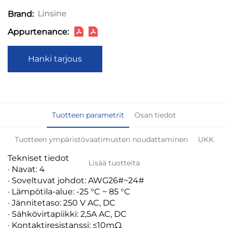
Linsine
Brand:
Appurtenance:
Hanki tarjous
Tuotteen parametrit
Osan tiedot
Tuotteen ympäristövaatimusten noudattaminen
UKK
Tekniset tiedot
Lisää tuotteita
· Navat: 4
· Soveltuvat johdot: AWG26#~24#
· Lämpötila-alue: -25 °C ~ 85 °C
· Jännitetaso: 250 V AC, DC
· Sähkövirtapiikki: 2,5A AC, DC
· Kontaktiresistanssi: ≤10mΩ