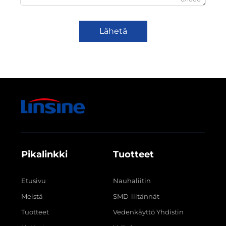
Lähetä
Pikalinkki
Tuotteet
Etusivu
Nauhaliitin
Meistä
SMD-liitännät
Tuotteet
Vedenkäyttö Yhdistin