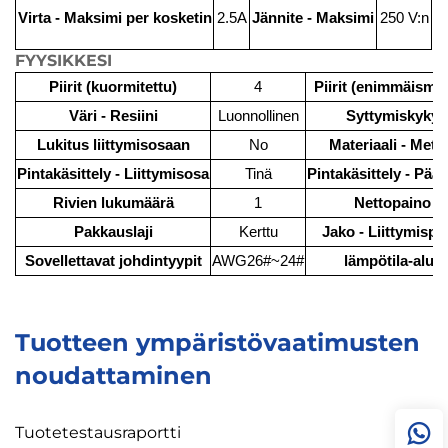
Virta - Maksimi per kosketin
2.5A
Jännite - Maksimi
250 V:n
FYYSIKKESI
Piirit (kuormitettu)
4
Piirit (enimmäismä
Väri - Resiini
Luonnollinen
Syttymiskyky
Lukitus liittymisosaan
No
Materiaali - Metal
Pintakäsittely - Liittymisosa
Tinä
Pintakäsittely - Pää
Rivien lukumäärä
1
Nettopaino
Pakkauslaji
Kerttu
Jako - Liittymispi
Sovellettavat johdintyypit
AWG26#~24#
lämpötila-alue
Tuotteen ympäristövaatimusten
noudattaminen
Tuotetestausraportti