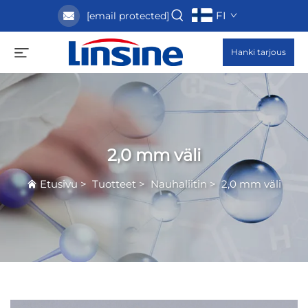
FI
[email protected]
Hanki tarjous
2,0 mm väli
Etusivu
>
Tuotteet
>
Nauhaliitin
>
2,0 mm väli