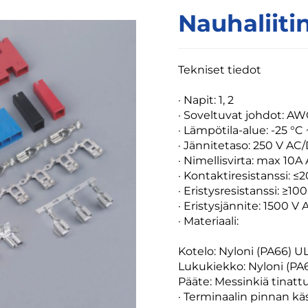
Nauhaliiti
Tekniset tiedot
·
Napit: 1, 2
· Soveltuvat johdot: A
· Lämpötila-alue: -25 °C 
· Jännitetaso: 250 V AC
· Nimellisvirta: max 10A
· Kontaktiresistanssi: 
· Eristysresistanssi: ≥1
· Eristysjännite: 1500 V 
· Materiaali:
Kotelo: Nyloni (PA66) 
Lukukiekko: Nyloni (PA
Pääte: Messinkiä tinattu
· Terminaalin pinnan käs