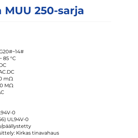
n MUU 250-sarja
WG20#~14#
~ 85 °C
/DC
 AC.DC
≤20 mΩ
000 MΩ
AC
UL94V-0
66) UL94V-0
/päällystetty
ittely: Kirkas tinavahaus