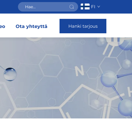
FI
Hanki tarjous
eo
Ota yhteyttä