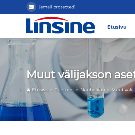
[email protected]
Etusivu
Muut välijakson ase
Etusivu
>
Tuotteet
>
Nauhaliitin
>
Muut välij