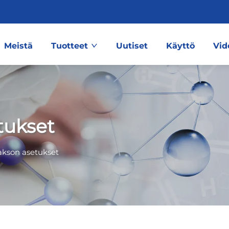
Meistä
Tuotteet
Uutiset
Käyttö
Vid
tukset
akson asetukset