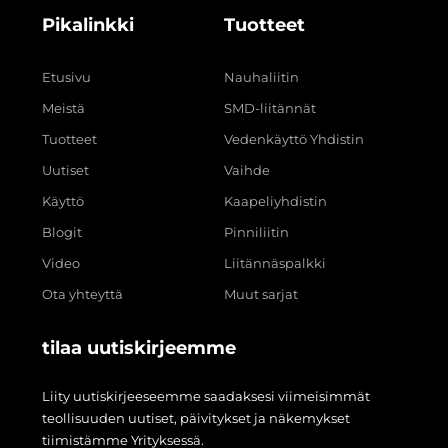
Pikalinkki
Tuotteet
Etusivu
Nauhaliitin
Meistä
SMD-liitännät
Tuotteet
Vedenkäyttö Yhdistin
Uutiset
Vaihde
Käyttö
Kaapeliyhdistin
Blogit
Pinniliitin
Video
Liitännäspalkki
Ota yhteyttä
Muut sarjat
tilaa uutiskirjeemme
Liity uutiskirjeeseemme saadaksesi viimeisimmät
teollisuuden uutiset, päivitykset ja näkemykset
tiimistämme Yrityksessä.