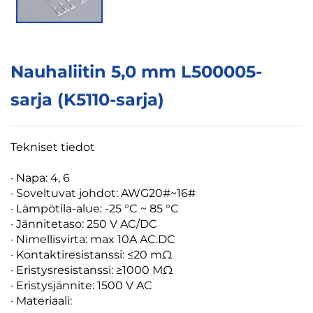
Nauhaliitin 5,0 mm L500005-
sarja (K5110-sarja)
Tekniset tiedot
·
Napa: 4, 6
· Soveltuvat johdot: AWG20#~16#
· Lämpötila-alue: -25 °C ~ 85 °C
· Jännitetaso: 250 V AC/DC
· Nimellisvirta: max 10A AC.DC
· Kontaktiresistanssi: ≤20 mΩ
· Eristysresistanssi: ≥1000 MΩ
· Eristysjännite: 1500 V AC
· Materiaali: