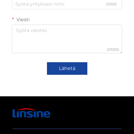
0/200
Viesti
0/1000
Lähetä