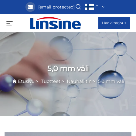
FI
[email protected]
Hanki tarjous
5,0 mm väli
Etusivu
>
Tuotteet
>
Nauhaliitin
>
5,0 mm väli