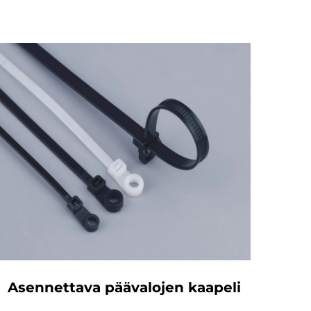
Asennettava päävalojen kaapeli
I