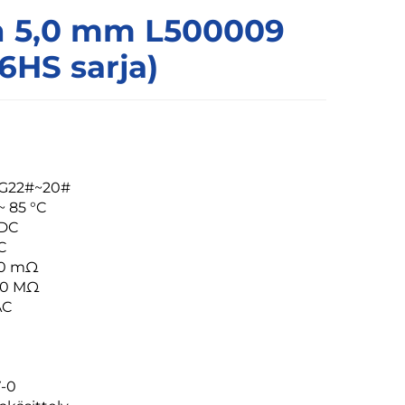
in 5,0 mm L500009
16HS sarja)
AWG22#~20#
~ 85 °C
/DC
DC
≤20 mΩ
000 MΩ
AC
V-0