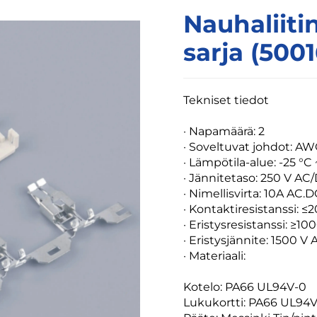
Nauhaliit
sarja (500
Tekniset tiedot
·
Napamäärä: 2
· Soveltuvat johdot: 
· Lämpötila-alue: -25 °C 
· Jännitetaso: 250 V AC
· Nimellisvirta: 10A AC.
· Kontaktiresistanssi: 
· Eristysresistanssi: ≥1
· Eristysjännite: 1500 V 
· Materiaali:
Kotelo: PA66 UL94V-0
Lukukortti: PA66 UL94