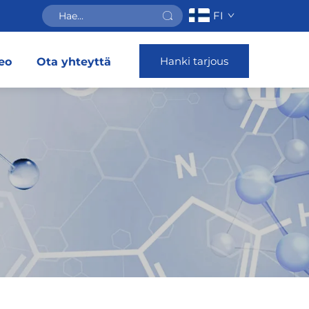
FI
Hanki tarjous
eo
Ota yhteyttä