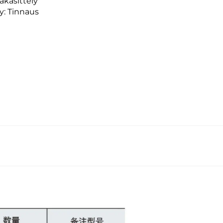
akäsittely
ly: Tinnaus