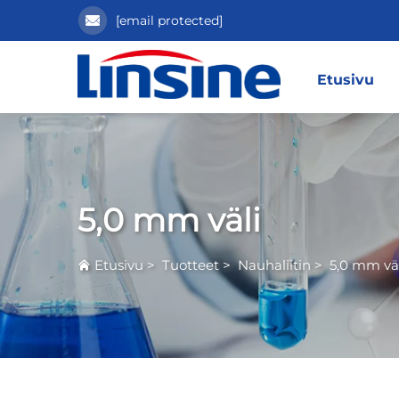
[email protected]
Etusivu
5,0 mm väli
Etusivu
>
Tuotteet
>
Nauhaliitin
>
5,0 mm vä