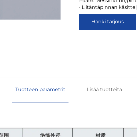
Pääte: Messinki Tin/pint
· Liitäntäpinnan käsitte
Hanki tarjous
Tuotteen parametrit
Lisää tuotteita