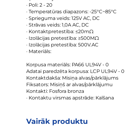
· Poli: 2 - 20
· Temperatūras diapazons: -25°C~85°C
· Sprieguma veids: 125V AC, DC
· Strāvas veids: 1,0A AC, DC
· Kontaktpretestība: ≤20mΩ
· Izolācijas pretestība: ≥500MΩ
· Izolācijas pretestība: 500V.AC
· Materiāls:
Korpusa materiāls: PA66 UL94V - 0
Adatai paredzēta korpusa: LCP UL94V - 0
Kontaktdakša: Misiņa alvas/pārklājums
Fiksators: Misiņš ar alvas/pārklājumu
Kontakti: Fosfora bronza
· Kontaktu virsmas apstrāde: Kalšana
Vairāk produktu