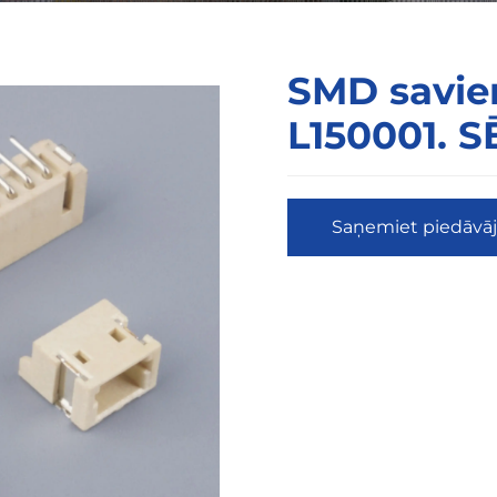
SMD savie
L150001. S
Saņemiet piedāv