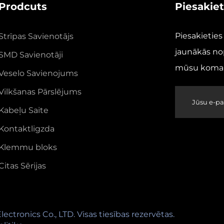
Prodcuts
Piesakie
Piesakietie
Strīpas Savienotājs
jaunākās no
SMD Savienotāji
mūsu koman
Veselo Savienojums
Vilkšanas Pārslējums
Kabeļu Saite
Kontaktligzda
Klemmu bloks
Citas Sērijas
ctronics Co., LTD. Visas tiesības rezervētas.