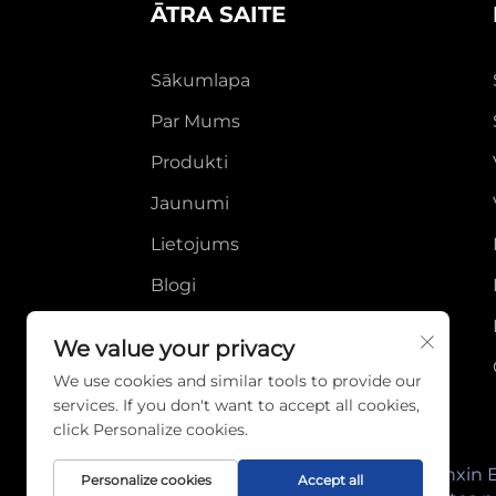
ĀTRA SAITE
Sākumlapa
Par Mums
Produkti
Jaunumi
Lietojums
Blogi
Video
We value your privacy
Sazināties Ar Mums
We use cookies and similar tools to provide our
services. If you don't want to accept all cookies,
click Personalize cookies.
Autortiesības © 2026 Wenzhou Linxin Ele
Personalize cookies
Accept all