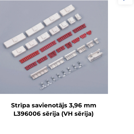
Strīpa savienotājs 3,96 mm
Strī
L396006 sērija (VH sērija)