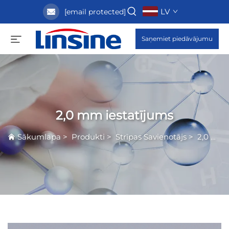
LV
[email protected]
Saņemiet piedāvājumu
2,0 mm iestatījums
Sākumlapa
>
Produkti
>
Strīpas Savienotājs
>
2,0 mm iestatījums