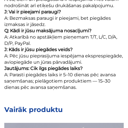
nodrošināt arī etiķešu drukāšanas pakalpojumu.
J: Vai ir pieejami paraugi?
A: Bezmaksas paraugi ir pieejami, bet piegādes
izmaksas ir jāsedz.
Q: Kādi ir jūsu maksājuma nosacījumi?
A: Atkarībā no apstākļiem pieņemam T/T, L/C, D/A,
D/P, PayPal.
J: Kāds ir jūsu piegādes veids?
A: Pēc jūsu pieprasījuma iespējama eksprespiegāde,
aviopiegāde un jūras pārvadājumi.
Jautājums: Cik ilgs piegādes laiks?
A: Parasti piegādes laiks ir 5–10 dienas pēc avansa
saņemšanas; pielāgotiem produktiem — 15–30
dienas pēc avansa saņemšanas.
Vairāk produktu