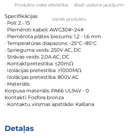
Produkta vides atbilstība
Bieži uzdotie jautājumi
Specifikācijas
Vairāk produktu
· Poli: 2 - 15
· Piemēroti kabeļi: AWG30#~24#
· Piemērota plātes biezums: 1,2 - 1,6 mm
· Temperatūras diapazons: -25°C~85°C
· Sprieguma veids: 250V AC, DC
· Strāvas veids: 2,0A AC, DC
· Kontaktpretestība: ≤20mΩ
· Izolācijas pretestība: ≥1000MΩ
· Izolācijas pretestība: 800V.AC
· Materiāls:
Korpusa materiāls: PA66 UL94V - 0
Kontakti: Fosfora bronza
· Kontaktu virsmas apstrāde: Kalšana
Detaļas