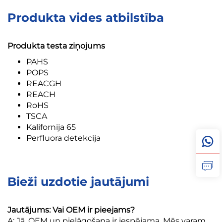
Produkta vides atbilstība
Produkta testa ziņojums
PAHS
POPS
REACGH
REACH
RoHS
TSCA
Kalifornija 65
Perfluora detekcija
Bieži uzdotie jautājumi
Jautājums: Vai OEM ir pieejams?
A: Jā, OEM un pielāgošana ir iespējama. Mēs varam