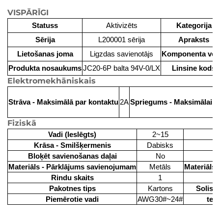
VISPĀRĪGI
Statuss
Aktivizēts
Kategorija
Sērija
L200001 sērija
Apraksts
Lietošanas joma
Ligzdas savienotājs
Komponenta vei
Produkta nosaukums
JC20-6P balta 94V-0/LX
Linsine kods
Elektromekhāniskais
Strāva - Maksimālā par kontaktu
2A
Spriegums - Maksimālais
Fiziskā
Vadi (Ieslēgts)
2~15
Krāsa - Smilšķermenis
Dabisks
I
Bloķēt savienošanas daļai
No
Materiāls - Pārklājums savienojumam
Metāls
Materiāls
Rindu skaits
1
Pakotnes tips
Kartons
Solis -
Piemērotie vadi
AWG30#~24#
tem