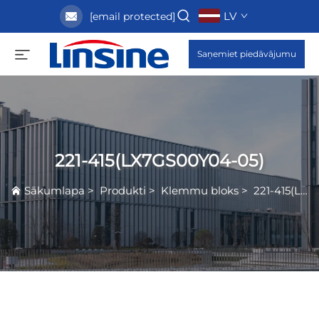
LV
[email protected]
Saņemiet piedāvājumu
221-415(LX7GS00Y04-05)
Sākumlapa
>
Produkti
>
Klemmu bloks
>
221-415(LX7GS00Y04-05)