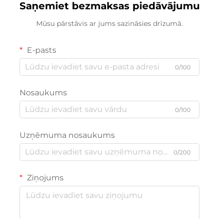
Saņemiet bezmaksas piedāvājumu
Mūsu pārstāvis ar jums sazināsies drīzumā.
E-pasts
0/100
Nosaukums
0/100
Uzņēmuma nosaukums
0/200
Ziņojums