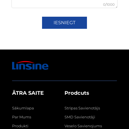
0/1000
IESNIEGT
ĀTRA SAITE
Prodcuts
Sākumlapa
Strīpas Savienotājs
Par Mums
SMD Savienotāji
Produkti
Veselo Savienojums