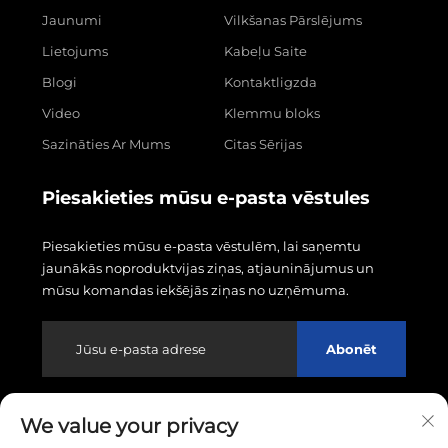
Jaunumi
Vilkšanas Pārslējums
Lietojums
Kabeļu Saite
Blogi
Kontaktligzda
Video
Klemmu bloks
Sazināties Ar Mums
Citas Sērijas
Piesakieties mūsu e-pasta vēstules
Piesakieties mūsu e-pasta vēstulēm, lai saņemtu
jaunākās noproduktvijas ziņas, atjauninājumus un
mūsu komandas iekšējās ziņas no uzņēmuma.
Abonēt
We value your privacy
Autortiesības © 2026 Wenzhou Linxin Electronics Co.,