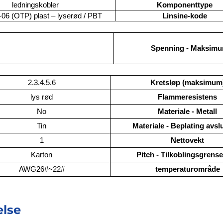
ledningskobler
Komponenttype
06 (OTP) plast – lyserød / PBT
Linsine-kode
Spenning - Maksim
2.3.4.5.6
Kretsløp (maksimum
lys rød
Flammeresistens
No
Materiale - Metall
Tin
Materiale - Beplating avsl
1
Nettovekt
Karton
Pitch - Tilkoblingsgrense
AWG26#~22#
temperaturområde
lse