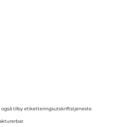
n også tilby etiketteringsutskriftstjeneste.
fakturerbar.