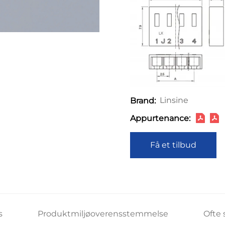
Linsine
Brand:
Appurtenance:
Få et tilbud
s
Produktmiljøoverensstemmelse
Ofte 