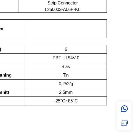
Strip Connector
L250003-A06P-KL
um
)
6
PBT UL94V-0
Blas
utning
Tin
0,252/g
snitt
2,5mm
-25°C~85°C