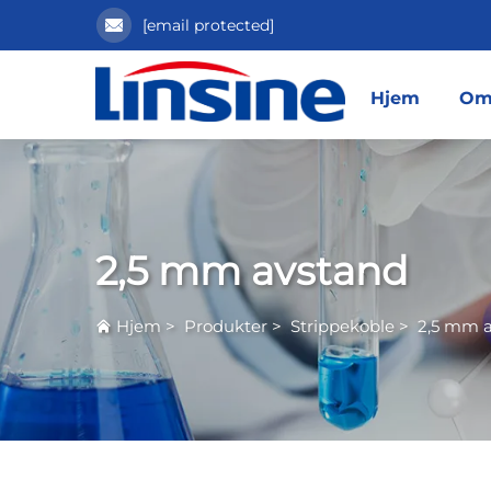
[email protected]
Hjem
Om
2,5 mm avstand
Hjem
>
Produkter
>
Strippekoble
>
2,5 mm 