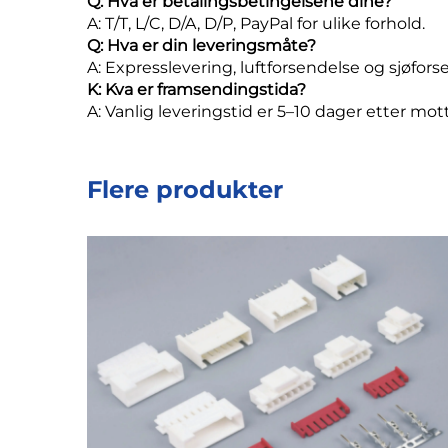
Q: Hva er betalingsbetingelsene dine?
A: T/T, L/C, D/A, D/P, PayPal for ulike forhold.
Q: Hva er din leveringsmåte?
A: Expresslevering, luftforsendelse og sjøforse
K: Kva er framsendingstida?
A: Vanlig leveringstid er 5–10 dager etter mo
Flere produkter