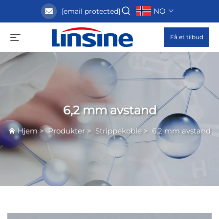
NO
[email protected]
Få et tilbud
6,2 mm avstand
Hjem
>
Produkter
>
Strippekoble
>
6,2 mm avstand