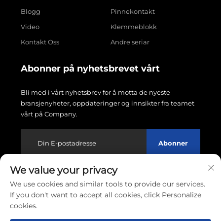
Blogg
Pinnekontakt
Video
Klemmeblokk
Kontakt Oss
Andre seriar
Abonner på nyhetsbrevet vårt
Bli med i vårt nyhetsbrev for å motta de nyeste
bransjenyheter, oppdateringer og innsikter fra teamet
vårt på Company.
Abonner
We value your privacy
Copyright © 2026 Wenzhou Linxin Electronics Co., LTD.
We use cookies and similar tools to provide our services.
Alle rettigheter reservert.
Personvernpolicy
If you don't want to accept all cookies, click Personalize
cookies.
Rull til toppen