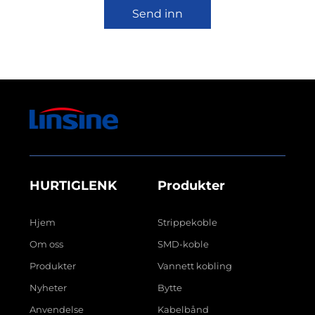
Send inn
HURTIGLENK
Produkter
Hjem
Strippekoble
Om oss
SMD-koble
Produkter
Vannett kobling
Nyheter
Bytte
Anvendelse
Kabelbånd