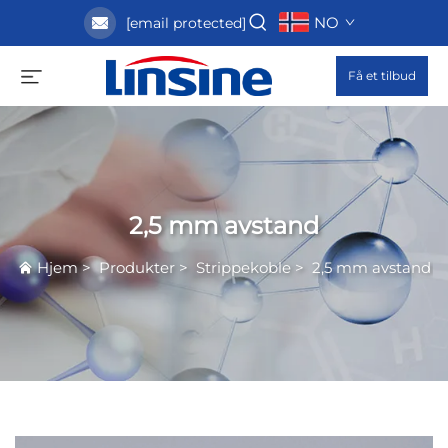
NO
[email protected]
Få et tilbud
2,5 mm avstand
Hjem
>
Produkter
>
Strippekoble
>
2,5 mm avstand