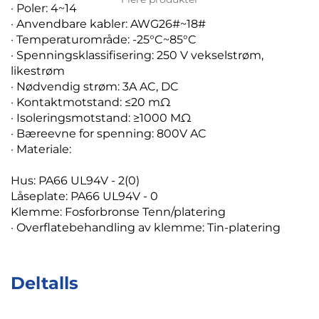
· Poler: 4~14
· Anvendbare kabler: AWG26#~18#
· Temperaturområde: -25°C~85°C
· Spenningsklassifisering: 250 V vekselstrøm,
likestrøm
· Nødvendig strøm: 3A AC, DC
· Kontaktmotstand: ≤20 mΩ
· Isoleringsmotstand: ≥1000 MΩ
· Bæreevne for spenning: 800V AC
· Materiale:
Hus: PA66 UL94V - 2(0)
Låseplate: PA66 UL94V - 0
Klemme: Fosforbronse Tenn/platering
· Overflatebehandling av klemme: Tin-platering
Deltalls