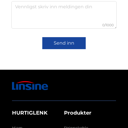
0/1000
Send inn
HURTIGLENK
Produkter
Hjem
Strippekoble