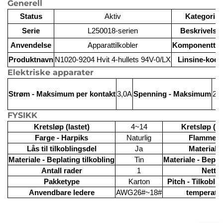
Generell
Status
Aktiv
Kategori
Serie
L250018-serien
Beskrivelse
Anvendelse
Apparattilkobler
Komponentty
Produktnavn
N1020-9204 Hvit 4-hullets 94V-0/LX
Linsine-kode
Elektriske apparater
Strøm - Maksimum per kontakt
3,0A
Spenning - Maksimum
25
FYSIKK
Kretsløp (lastet)
4~14
Kretsløp (
Farge - Harpiks
Naturlig
Flammere
Lås til tilkoblingsdel
Ja
Materiale 
Materiale - Beplating tilkobling
Tin
Materiale - Bepla
Antall rader
1
Netto
Pakketype
Karton
Pitch - Tilkobli
Anvendbare ledere
AWG26#~18#
temperatu