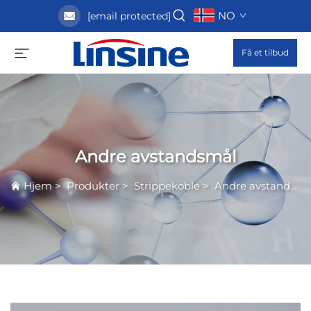
NO
[email protected]
Få et tilbud
Andre avstandsmål
Hjem
>
Produkter
>
Strippekoble
>
Andre avstandsmål