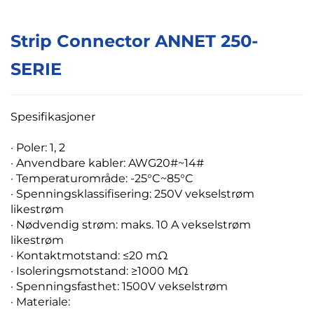
Strip Connector ANNET 250-
SERIE
Spesifikasjoner
·
Poler: 1, 2
· Anvendbare kabler: AWG20#~14#
· Temperaturområde: -25°C~85°C
· Spenningsklassifisering: 250V vekselstrøm
likestrøm
· Nødvendig strøm: maks. 10 A vekselstrøm
likestrøm
· Kontaktmotstand: ≤20 mΩ
· Isoleringsmotstand: ≥1000 MΩ
· Spenningsfasthet: 1500V vekselstrøm
· Materiale: