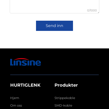
0/1000
Send inn
HURTIGLENK
Produkter
Hjem
Strippekoble
Om oss
SMD-koble