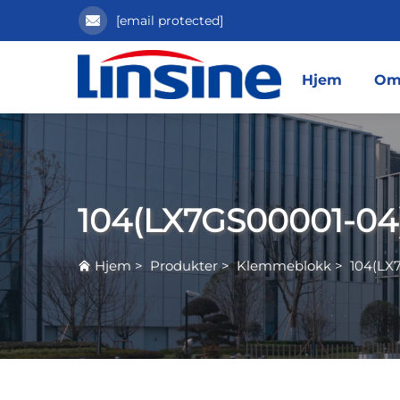
[email protected]
Hjem
Om
104(LX7GS00001-04
Hjem
>
Produkter
>
Klemmeblokk
>
104(LX