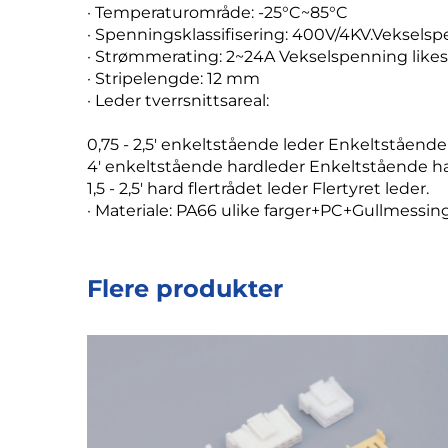
· Temperaturområde: -25°C~85°C
· Spenningsklassifisering: 400V/4KV.Veksels
· Strømmerating: 2~24A Vekselspenning like
· Stripelengde: 12 mm
· Leder tverrsnittsareal:
0,75 - 2,5' enkeltstående leder Enkeltstående 
4' enkeltstående hardleder Enkeltstående ha
1,5 - 2,5' hard flertrådet leder Flertyret leder.
· Materiale: PA66 ulike farger+PC+Gullmessing
Flere produkter