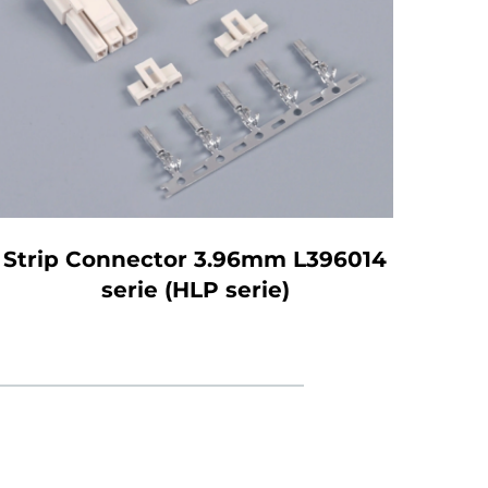
Strip Connector 3.96mm L396014
Str
serie (HLP serie)