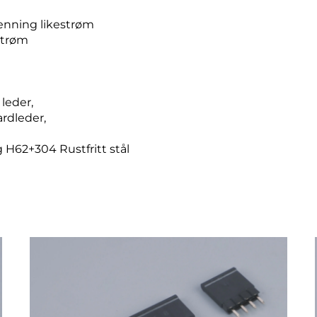
penning likestrøm
strøm
leder,
rdleder,
 H62+304 Rustfritt stål