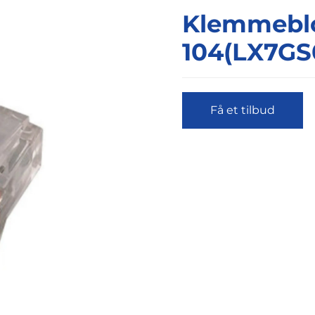
Klemmebl
104(LX7GS
Få et tilbud