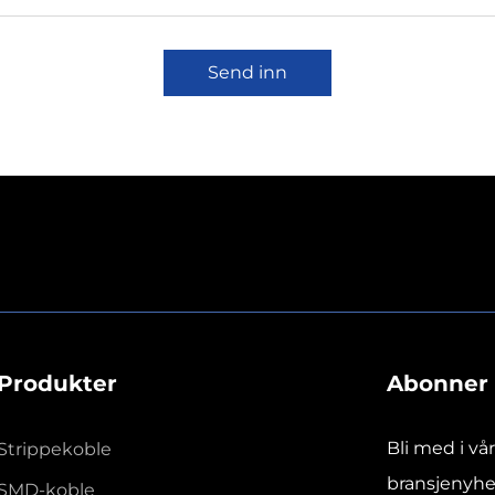
Send inn
Produkter
Abonner 
Bli med i vå
Strippekoble
bransjenyhet
SMD-koble