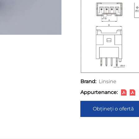
Linsine
Brand:
Appurtenance:
Obțineți o ofertă