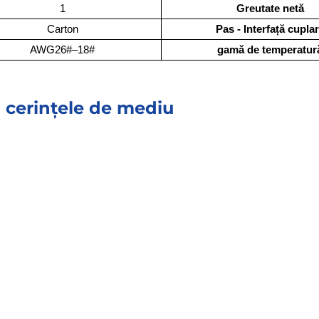
1
Greutate netă
Carton
Pas - Interfață cupla
AWG26#–18#
gamă de temperatur
 cerințele de mediu