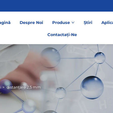
agină
Despre Noi
Produse
Știri
Aplic
Contactați-Ne
i
>
distanțare 2,5 mm