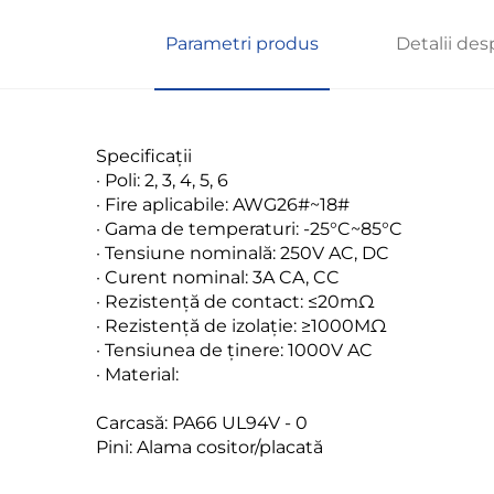
Parametri produs
Detalii des
Specificații
· Poli: 2, 3, 4, 5, 6
· Fire aplicabile: AWG26#~18#
· Gama de temperaturi: -25°C~85°C
· Tensiune nominală: 250V AC, DC
· Curent nominal: 3A CA, CC
· Rezistență de contact: ≤20mΩ
· Rezistență de izolație: ≥1000MΩ
· Tensiunea de ținere: 1000V AC
· Material:
Carcasă: PA66 UL94V - 0
Pini: Alama cositor/placată