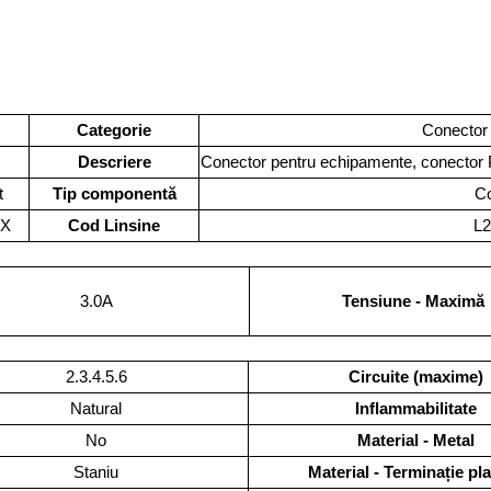
Categorie
Conector
Descriere
Conector pentru echipamente, conector 
t
Tip componentă
Co
LX
Cod Linsine
L
3.0A
Tensiune - Maximă
2.3.4.5.6
Circuite (maxime)
Natural
Inflammabilitate
No
Material - Metal
Staniu
Material - Terminație pl