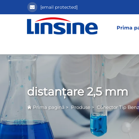
[email protected]
Prima p
distanțare 2,5 mm
Prima pagină
>
Produse
>
Conector Tip Benz