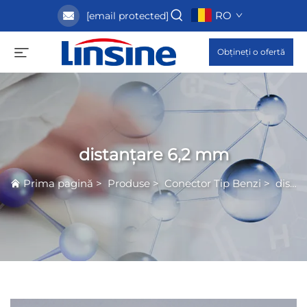
RO
[email protected]
Obțineți o ofertă
distanțare 6,2 mm
Prima pagină
>
Produse
>
Conector Tip Benzi
>
distanțare 6,2 mm