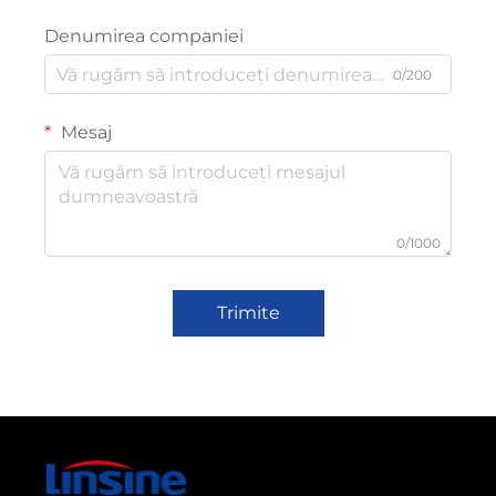
Denumirea companiei
0/200
Mesaj
0/1000
Trimite