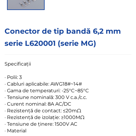
Conector de tip bandă 6,2 mm
serie L620001 (serie MG)
Specificații
·
Polii: 3
· Cabluri aplicabile: AWG18#~14#
· Gama de temperaturi: -25°C~85°C
· Tensiune nominală: 300 V c.a./c.c.
· Curent nominal: 8A AC/DC
· Rezistență de contact: ≤20mΩ
· Rezistență de izolație: ≥1000MΩ
· Tensiune de ținere: 1500V AC
· Material