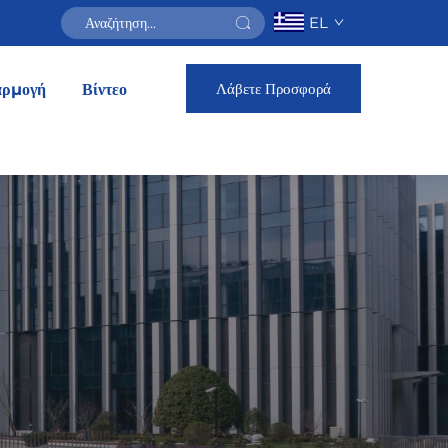
EL
Λάβετε Προσφορά
ρμογή
Βίντεο