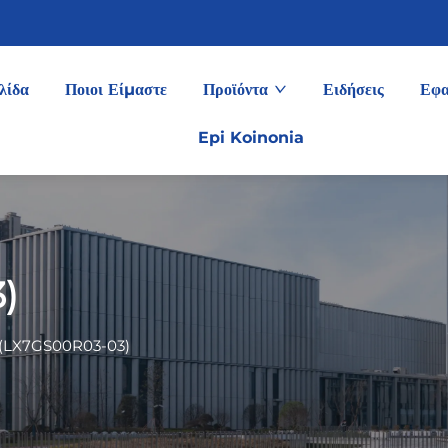
λίδα
Ποιοι Είμαστε
Προϊόντα
Ειδήσεις
Εφα
Epi Koinonia
)
(LX7GS00R03-03)