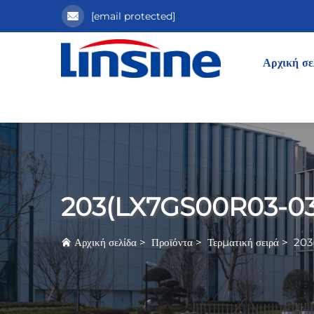
[email protected]
Αρχική σε
203(LX7GS00R03-03
Αρχική σελίδα
>
Προϊόντα
>
Τερματική σειρά
>
203