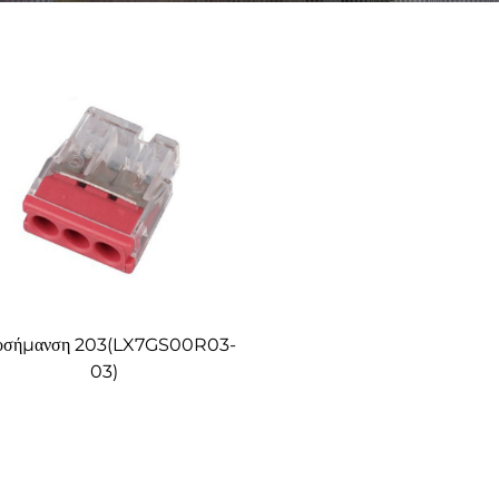
οσήμανση 203(LX7GS00R03-
03)