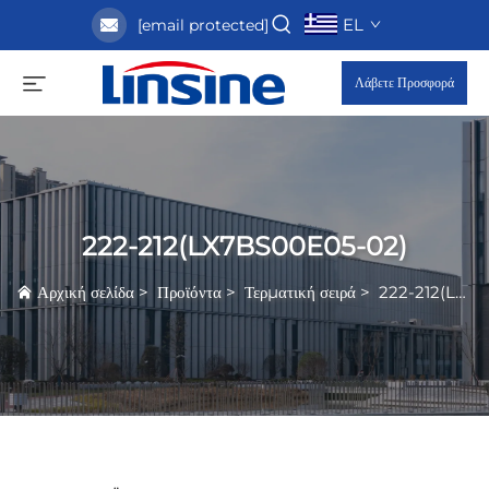
EL
[email protected]
Λάβετε Προσφορά
222-212(LX7BS00E05-02)
Αρχική σελίδα
>
Προϊόντα
>
Τερματική σειρά
>
222-212(LX7BS00E05-02)