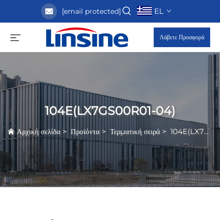
EL
[email protected]
Λάβετε Προσφορά
104E(LX7GS00R01-04)
Αρχική σελίδα
>
Προϊόντα
>
Τερματική σειρά
>
104E(LX7GS00R01-04)