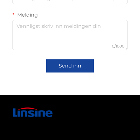
Melding
0/1000
Send inn