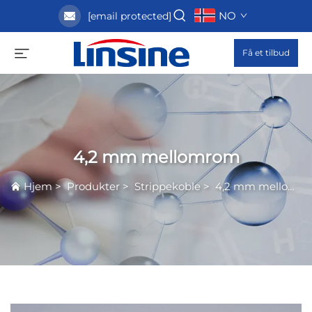
NO
[email protected]
Få et tilbud
4,2 mm mellomrom
Hjem
>
Produkter
>
Strippekoble
>
4,2 mm mellomrom