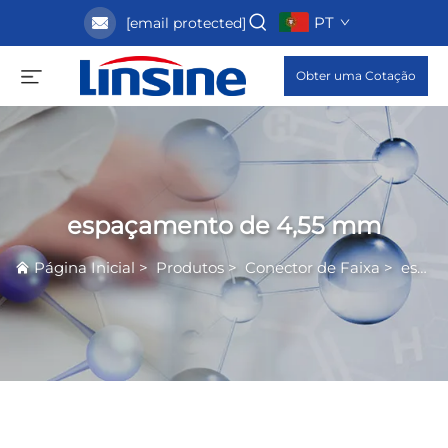
PT
[email protected]
Obter uma Cotação
espaçamento de 4,55 mm
Página Inicial
>
Produtos
>
Conector de Faixa
>
espaçamento de 4,55 mm