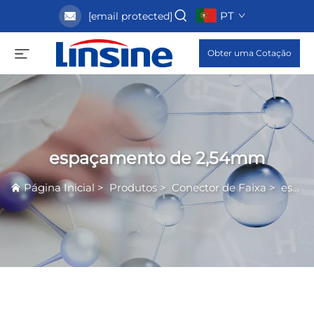
PT
[email protected]
Obter uma Cotação
espaçamento de 2,54mm
Página Inicial
>
Produtos
>
Conector de Faixa
>
espaçamento de 2,54mm