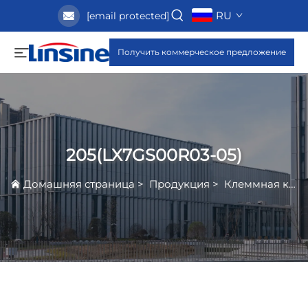
RU
[email protected]
Получить коммерческое предложение
205(LX7GS00R03-05)
Домашняя страница
>
Продукция
>
Клеммная колодка