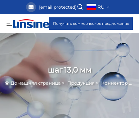
RU
[email protected]
Получить коммерческое предложение
шаг 13,0 мм
Домашняя страница
>
Продукция
>
Коннектор Полосы