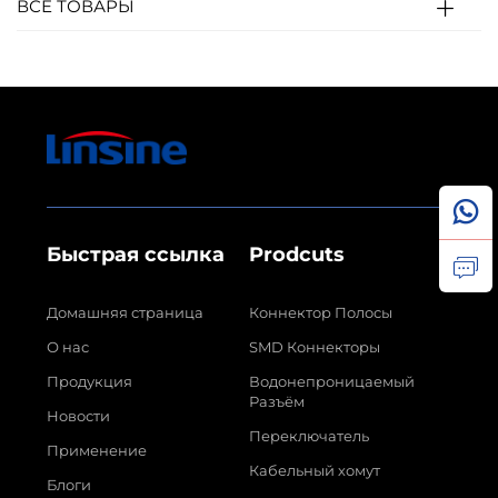
ВСЕ ТОВАРЫ
Быстрая ссылка
Prodcuts
Домашняя страница
Коннектор Полосы
О нас
SMD Коннекторы
Продукция
Водонепроницаемый
Разъём
Новости
Переключатель
Применение
Кабельный хомут
Блоги