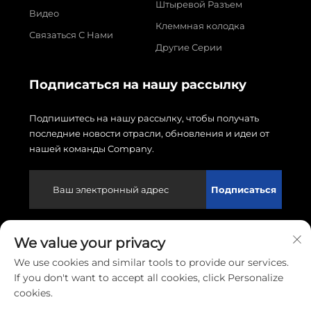
Штыревой Разъем
Видео
Клеммная колодка
Связаться С Нами
Другие Серии
Подписаться на нашу рассылку
Подпишитесь на нашу рассылку, чтобы получать
последние новости отрасли, обновления и идеи от
нашей команды Company.
Подписаться
We value your privacy
Авторские права © 2026 Wenzhou Linxin Electronics
Co., LTD. Все права защищены.
Политика
We use cookies and similar tools to provide our services.
конфиденциальности
If you don't want to accept all cookies, click Personalize
cookies.
Прокрутить вверх