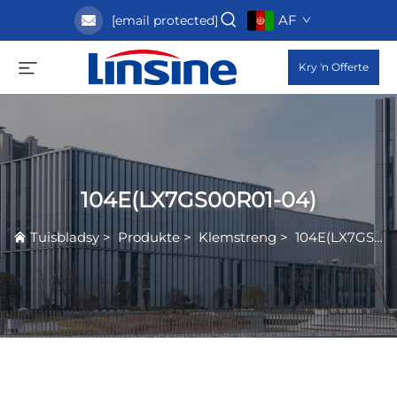
AF
[email protected]
Kry 'n Offerte
104E(LX7GS00R01-04)
Tuisbladsy
>
Produkte
>
Klemstreng
>
104E(LX7GS00R01-04)