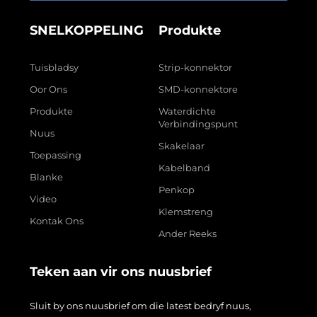
SNELKOPPELING
Produkte
Tuisbladsy
Strip-konnektor
Oor Ons
SMD-konnektore
Produkte
Waterdichte
Verbindingspunt
Nuus
Skakelaar
Toepassing
Kabelband
Blanke
Penkop
Video
Klemstreng
Kontak Ons
Ander Reeks
Teken aan vir ons nuusbrief
Sluit by ons nuusbrief om die latest bedryf nuus,