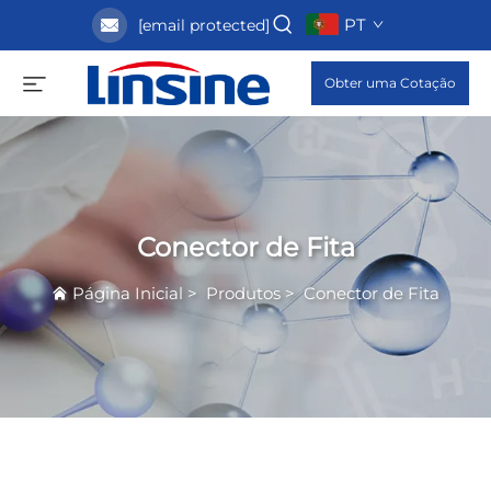
PT
[email protected]
Obter uma Cotação
Conector de Fita
Página Inicial
>
Produtos
>
Conector de Fita