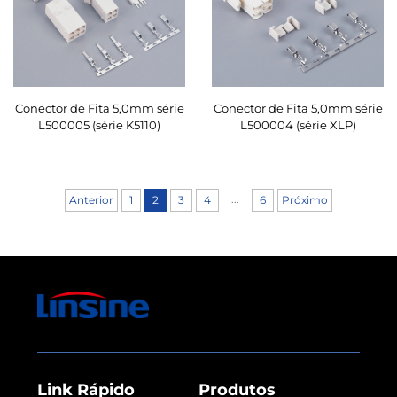
Conector de Fita 5,0mm série
Conector de Fita 5,0mm série
L500005 (série K5110)
L500004 (série XLP)
...
Anterior
1
2
3
4
6
Próximo
Link Rápido
Produtos