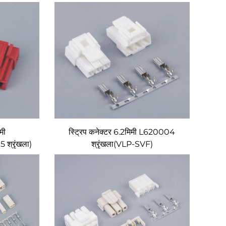
मी
स्ट्रिप कनेक्टर 6.2मिमी L620004
श्रृंखला)
श्रृंखला(VLP-SVF)