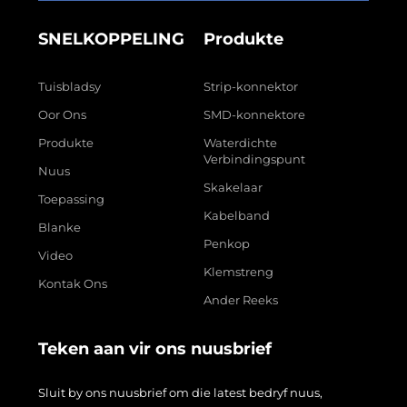
SNELKOPPELING
Produkte
Tuisbladsy
Strip-konnektor
Oor Ons
SMD-konnektore
Produkte
Waterdichte
Verbindingspunt
Nuus
Skakelaar
Toepassing
Kabelband
Blanke
Penkop
Video
Klemstreng
Kontak Ons
Ander Reeks
Teken aan vir ons nuusbrief
Sluit by ons nuusbrief om die latest bedryf nuus,