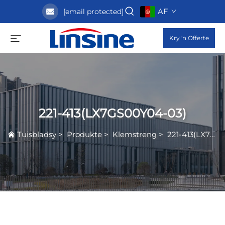
AF
[email protected]
Kry 'n Offerte
221-413(LX7GS00Y04-03)
Tuisbladsy
>
Produkte
>
Klemstreng
>
221-413(LX7GS00Y04-03)