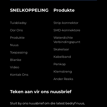
SNELKOPPELING
Produkte
Tuisbladsy
Strip-konnektor
Oor Ons
SMD-konnektore
Produkte
Waterdichte
Verbindingspunt
Nuus
Skakelaar
Toepassing
Kabelband
Blanke
Penkop
Video
Klemstreng
Kontak Ons
Ander Reeks
Teken aan vir ons nuusbrief
Sluit by ons nuusbrief om die latest bedryf nuus,