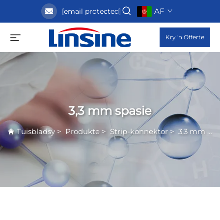
AF
[email protected]
Kry 'n Offerte
3,3 mm spasie
Tuisbladsy
>
Produkte
>
Strip-konnektor
>
3,3 mm spasie