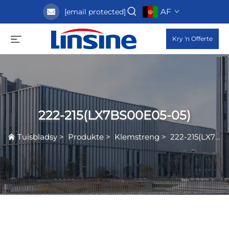
AF
[email protected]
Kry 'n Offerte
222-215(LX7BS00E05-05)
Tuisbladsy
>
Produkte
>
Klemstreng
>
222-215(LX7BS00E05-05)