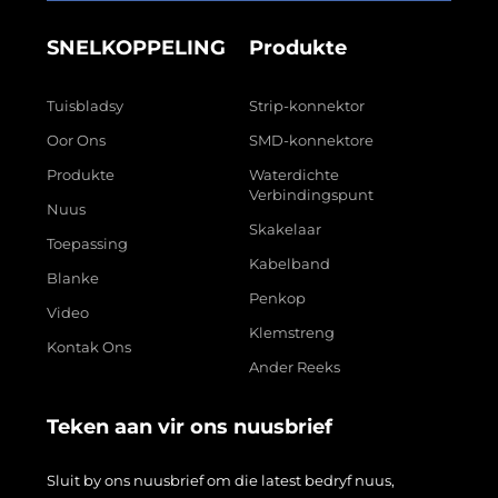
SNELKOPPELING
Produkte
Tuisbladsy
Strip-konnektor
Oor Ons
SMD-konnektore
Produkte
Waterdichte
Verbindingspunt
Nuus
Skakelaar
Toepassing
Kabelband
Blanke
Penkop
Video
Klemstreng
Kontak Ons
Ander Reeks
Teken aan vir ons nuusbrief
Sluit by ons nuusbrief om die latest bedryf nuus,