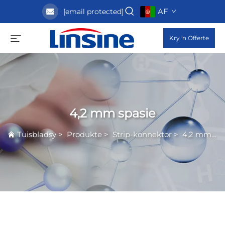
AF
[email protected]
Kry 'n Offerte
4,2 mm spasie
Tuisbladsy
>
Produkte
>
Strip-konnektor
>
4,2 mm spasie