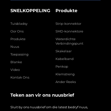
SNELKOPPELING
Produkte
Tuisbladsy
Strip-konnektor
Oor Ons
SMD-konnektore
Produkte
Waterdichte
Verbindingspunt
Nuus
Skakelaar
Toepassing
Kabelband
Blanke
Penkop
Video
Klemstreng
Kontak Ons
Ander Reeks
Teken aan vir ons nuusbrief
Sluit by ons nuusbrief om die latest bedryf nuus,