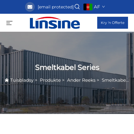
AF
[email protected]
Kry 'n Offerte
Smeltkabel Series
Tuisbladsy
>
Produkte
>
Ander Reeks
>
Smeltkabel Series