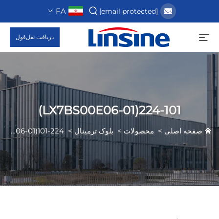
FA
[email protected]
دریافت نقل‌قول
224-101(LX7BS00E06-01)
صفحه اصلی
>
محصولات
>
بلوک ترمینال
>
224-101(LX7BS00E06-01)